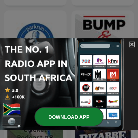
parkrun adventurers
Bump & Run
podcast
DOWNLOAD APP