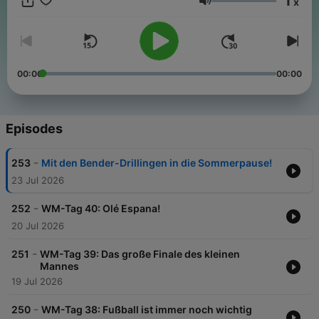
1
x
Fragen oder Anregungen? Dann schreibt uns gern
Volume
an podcast@11freunde.de +++ Alle Rabattcodes und Infos zu
unseren Werbepartnern findet ihr hier:
https://linktr.ee/ZeiglerundKoester Dieser Podcast wird
vermarktet von Julep Media: sales@julep.de Eine Produktion
im Auftrag von RTL+.+++Hosts: Arnd Zeigler und Philipp
00:00
00:00
KösterRedaktion: Tim PommerenkeAudioproduzentin und
Sprecherin: Henni KochSounddesign: Ekki MaasCover-Design:
Lukas Nie­hausPodcasts bei 11FREUNDE: Louis
Richter Executive Producer RTL+ : Christian Schalt
Episodes
-
253
Mit den Bender-Drillingen in die Sommerpause!
23 Jul 2026
-
252
WM-Tag 40: Olé Espana!
20 Jul 2026
-
251
WM-Tag 39: Das große Finale des kleinen
Mannes
19 Jul 2026
-
250
WM-Tag 38: Fußball ist immer noch wichtig