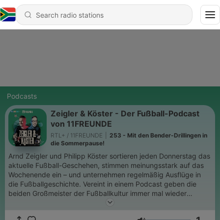
Podcasts
Zeigler & Köster - Der Fußball-Podcast
von 11FREUNDE
RTL+ / 11FREUNDE
|
253 - Mit den Bender-Drillingen in
die Sommerpause!
Arnd Zeigler und Philipp Köster sortieren jeden Donnerstag das
aktuelle Fußball-Geschehen, stimmen meinungsstark auf das
Wochenende ein – und unternehmen regelmäßig Ausflüge in
die Fußballgeschichte. Vereint in einem Podcast geben die
beiden Großmeister der Fußballkultur immer mal wieder
Einblicke in ihren Arbeitsalltag und lassen auch euch
regelmäßig mit euren Themen zu Wort kommen. Ihr habt