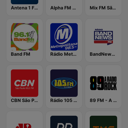
Antena 1 FM
Alpha FM 101.7
Mix FM São Paulo
Band FM
Rádio Metropolitana 98.5 FM
BandNews FM - 96.9 SP
CBN São Paulo
Rádio 105 FM
89 FM - A Rádio Rock