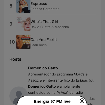
Espresso
8
Sabrina Carpenter
Who's That Girl
9
David Guetta & Madonna
Can You Feel It
10
Jean Roch
Hosts
Domenico Gatto
Apresentador do programa
Morde e
Assopra
e integrante fixo do
Estádio 97
,
Domenico Gatto
é amplamente
conhecido como "A Voz" do rádio
paulistano. Com passagens por grandes
Energia 97 FM live
emissoras desde a década de 1980, ele