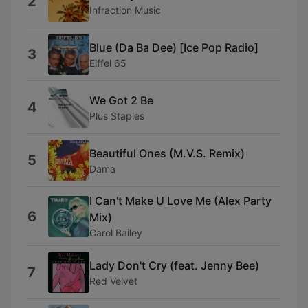
2
Infraction Music
Blue (Da Ba Dee) [Ice Pop Radio]
3
Eiffel 65
We Got 2 Be
4
Plus Staples
Beautiful Ones (M.V.S. Remix)
5
Dama
I Can't Make U Love Me (Alex Party
6
Mix)
Carol Bailey
Lady Don't Cry (feat. Jenny Bee)
7
Red Velvet