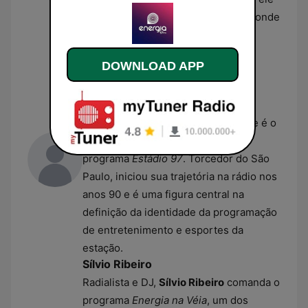
atua na Energia 97 FM desde 1999, onde
também exerce a função de locutor
padrão e narrador esportivo.
DOWNLOAD APP
Sombra
Profissionalmente conhecido como
Sombra
, Hilton Malta atua como
coordenador artístico da emissora e é o
criador e principal mediador do
programa
Estádio 97
. Torcedor do São
Paulo, iniciou sua trajetória na rádio nos
anos 90 e é uma figura central na
definição da identidade da programação
de entretenimento e esportes da
estação.
Sílvio Ribeiro
Radialista e DJ,
Sílvio Ribeiro
comanda o
programa
Energia na Véia
, um dos