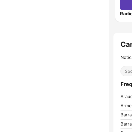
Car
Notic
Spo
Freq
Arauc
Arme
Barr
Barra