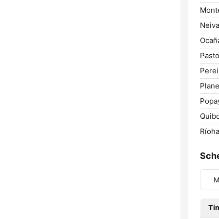
Monte
Neiva
Ocañ
Pasto
Perei
Plane
Popa
Quib
Ríoha
Sch
M
Ti