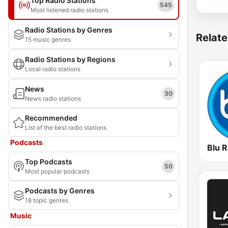
Top Radio Stations
545
Most listened radio stations
Radio Stations by Genres
Relate
15 music genres
Radio Stations by Regions
Local radio stations
News
30
News radio stations
Recommended
List of the best radio stations
Podcasts
Blu R
Top Podcasts
50
Most popular podcasts
Podcasts by Genres
18 topic genres
Music