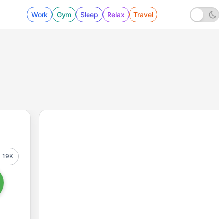
Work
Gym
Sleep
Relax
Travel
19K