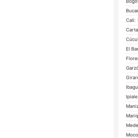
Bogot
Buca
Cali:
Carta
Cúcut
El Ba
Flore
Garz
Girar
Ibagu
Ipiale
Maniz
Mariq
Medel
Moco