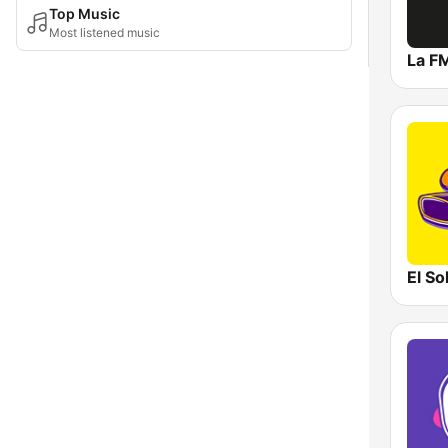
Top Music
Most listened music
La F
El So