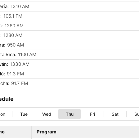
ría:
1310 AM
:
105.1 FM
a:
1260 AM
:
1280 AM
ra:
950 AM
ta Rica:
1100 AM
yán:
1330 AM
dó:
91.3 FM
cha:
91.7 FM
edule
on
Tue
Wed
Thu
Fri
Sat
S
me
Program