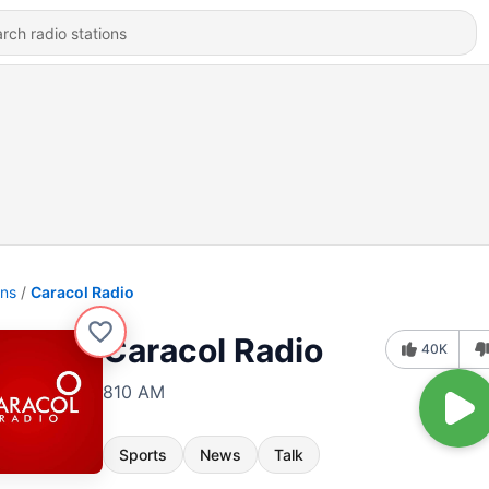
ons
Caracol Radio
Caracol Radio
40K
810 AM
Sports
News
Talk