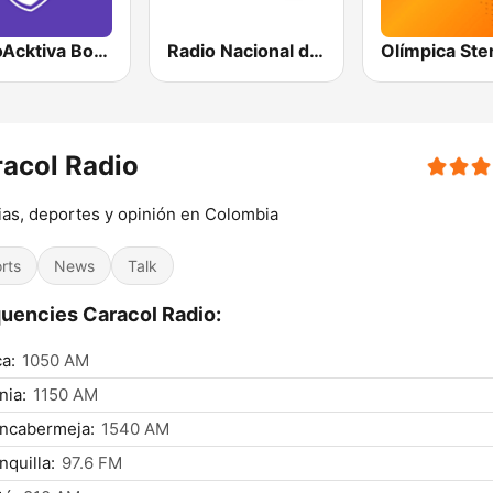
RadioAcktiva Bogotá
Radio Nacional de Colombia Bogotá 95.9 FM
acol Radio
ias, deportes y opinión en Colombia
rts
News
Talk
uencies Caracol Radio:
a:
1050 AM
nia:
1150 AM
ancabermeja:
1540 AM
nquilla:
97.6 FM