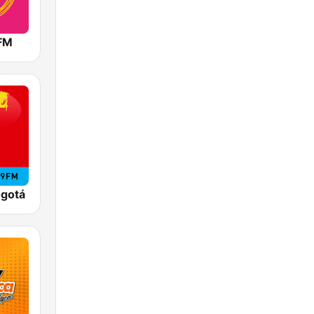
 FM
ogotá