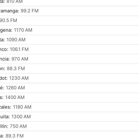
á:
810 AM
ramanga:
99.2 FM
90.5 FM
gena:
1170 AM
a:
1090 AM
nco:
106.1 FM
ncia:
970 AM
ón:
88.3 FM
dot:
1230 AM
é:
1260 AM
s:
1400 AM
ales:
1180 AM
uita:
1300 AM
lín:
750 AM
a:
89.3 FM