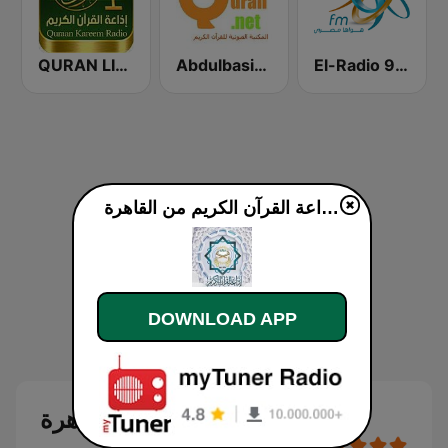
QURAN LIVE RADIO
Abdulbasit Abdulsamad WARSH Radio
El-Radio‎ 9090 (الراديو٩٠٩٠)
إذاعة القرآن الكريم من القاهرة live
DOWNLOAD APP
إذاعة القرآن الكريم من القاهرة