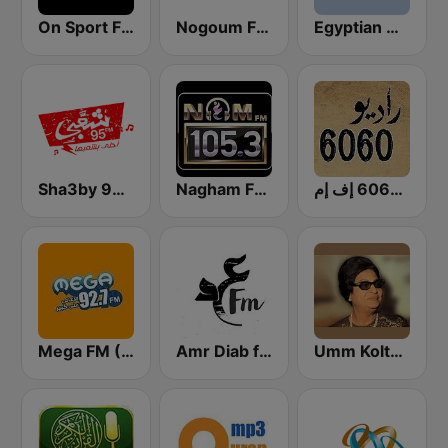
On Sport FM
Nogoum FM 100.6 (نجوم فم)
Egyptian Holy Quran Radio (اذاعه القرآن الكريم المصريه)
Sha3by 95 FM
Nagham FM 105.3 (نغم إف إم)
راديو 6060 إف إم
Umm Kolthoum راديو أم كلثوم
Amr Diab fm عمرو دياب
Mega FM (ميجا إف إم)