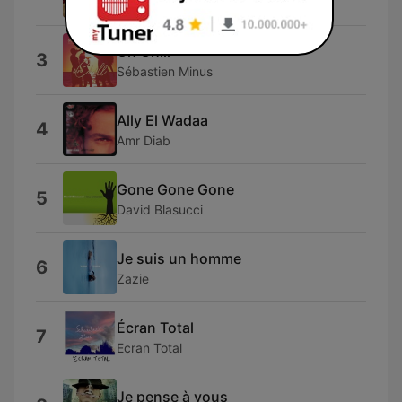
Masego
On Chill
3
Sébastien Minus
Ally El Wadaa
4
Amr Diab
Gone Gone Gone
5
David Blasucci
Je suis un homme
6
Zazie
Écran Total
7
Ecran Total
Je pense à vous