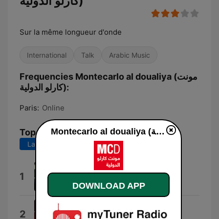
كارلو الدولية)
Sur la même longueur d'onde
International
Talk
Arabic Music
Frequencies Montecarlo al doualiya (مونت
كارلو الدولية):
Paris:
Online
Montecarlo al doualiya (مونت كارلو الدولية) live
Top Songs
Last 7 days
Last 30 days
Mawhoum
1
Joseph Attieh
DOWNLOAD APP
Tadow (feat. FKJ)
2