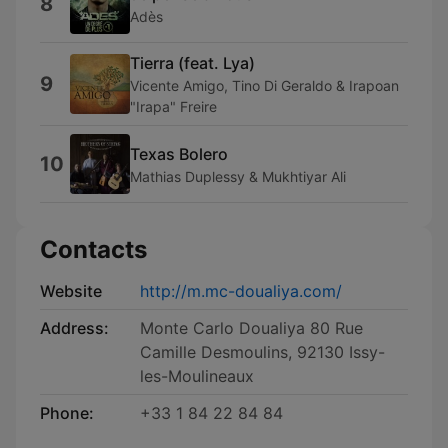
8
Adès
Tierra (feat. Lya)
9
Vicente Amigo, Tino Di Geraldo & Irapoan
"Irapa" Freire
Texas Bolero
10
Mathias Duplessy & Mukhtiyar Ali
Contacts
Website
http://m.mc-doualiya.com/
Address:
Monte Carlo Doualiya 80 Rue
Camille Desmoulins, 92130 Issy-
les-Moulineaux
Phone:
+33 1 84 22 84 84