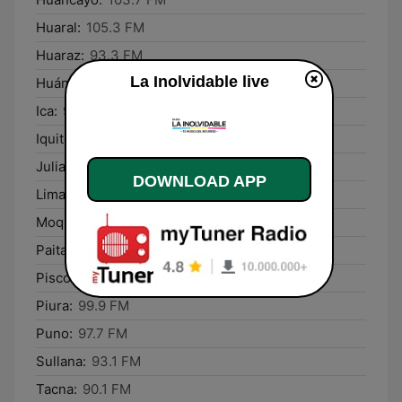
Huaral:
105.3 FM
Huaraz:
93.3 FM
La Inolvidable live
Huánuco:
93.1 FM
Ica:
90.7 FM
Iquitos:
96.5 FM
Juliaca:
90.1 FM
DOWNLOAD APP
Lima:
93.7 FM
Moquegua:
89.3 FM
Paita:
107.5 FM
Pisco:
93.3 FM
Piura:
99.9 FM
Puno:
97.7 FM
Sullana:
93.1 FM
Tacna:
90.1 FM