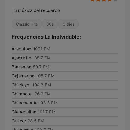
Tu música del recuerdo
Classic Hits
80s
Oldies
Frequencies La Inolvidable:
Arequipa:
107.1 FM
Ayacucho:
88.7 FM
Barranca:
89.7 FM
Cajamarca:
105.7 FM
Chiclayo:
104.3 FM
Chimbote:
96.9 FM
Chincha Alta:
93.3 FM
Cieneguilla:
101.7 FM
Cusco:
98.5 FM
Huancayo:
103.7 FM