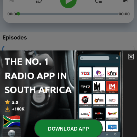
00:00
00:00
Episodes
-
5
Bir Türk Genci - 1. Sezon 4. Bölüm ''Ev Kiralama
Süreci''
30 Oct 2022
-
4
Bir Türk Genci - 1. Sezon 3. Bölüm ''Tehlikeli
Platform''
10 Oct 2021
-
3
Bir Türk Genci - 1. Sezon 2. Bölüm ''Protesto''
15 Jul 2021
-
2
Bir Türk Genci - 1. Sezon 1. Bölüm ''Üniversiteye
Geçiş Süreci''
DOWNLOAD APP
11 Jul 2021