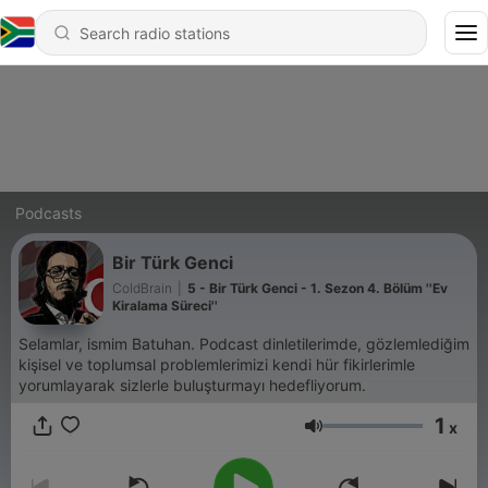
Podcasts
Bir Türk Genci
ColdBrain
|
5 - Bir Türk Genci - 1. Sezon 4. Bölüm ''Ev
Kiralama Süreci''
Selamlar, ismim Batuhan. Podcast dinletilerimde, gözlemlediğim
kişisel ve toplumsal problemlerimizi kendi hür fikirlerimle
yorumlayarak sizlerle buluşturmayı hedefliyorum.
1
x
Volume