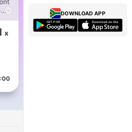
font
-
DOWNLOAD APP
al
1
x
bles
:00