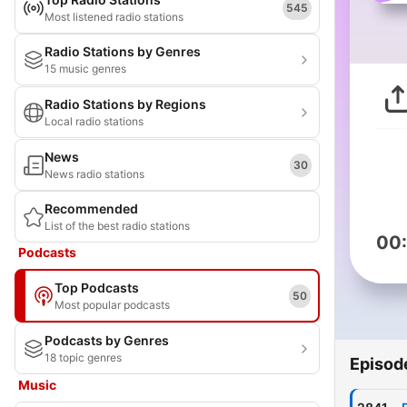
545
Most listened radio stations
Radio Stations by Genres
15 music genres
Radio Stations by Regions
Local radio stations
News
30
News radio stations
Recommended
List of the best radio stations
00
Podcasts
Top Podcasts
50
Most popular podcasts
Podcasts by Genres
18 topic genres
Episod
Music