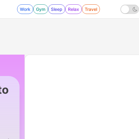
Work
Gym
Sleep
Relax
Travel
to
|
2841 - Brooklyn-Maputo