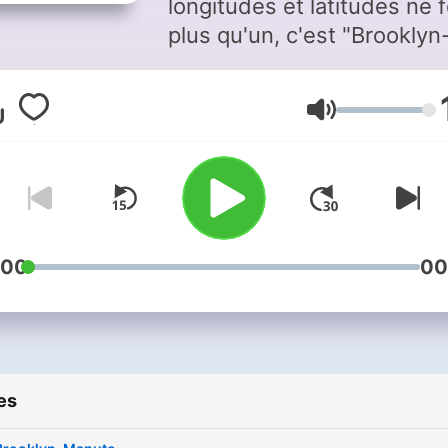
longitudes et latitudes ne 
plus qu'un, c'est "Brooklyn
Maputo". Un voyage music
de 3 heures entre les
Volume
continents, les cultures
urbaines et les sonorités
d'ailleurs. Fichiers disponi
durant 30 jours après
diffusion. - Pour un usage
privé exclusivement.
:00
00
es