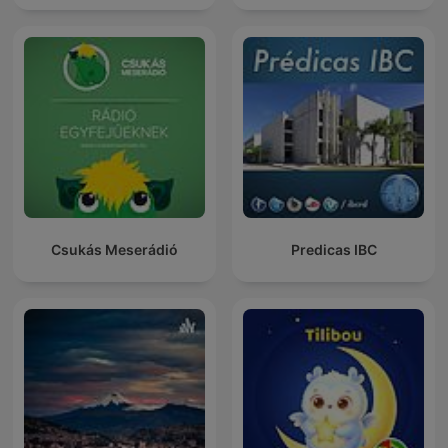
Csukás Meserádió
Predicas IBC