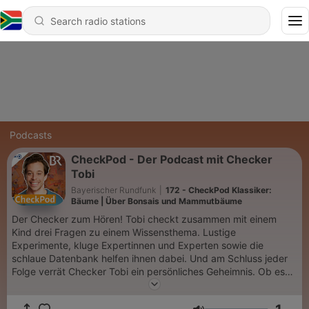
Podcasts
CheckPod - Der Podcast mit Checker
Tobi
Bayerischer Rundfunk
|
172 - CheckPod Klassiker:
Bäume | Über Bonsais und Mammutbäume
Der Checker zum Hören! Tobi checkt zusammen mit einem
Kind drei Fragen zu einem Wissensthema. Lustige
Experimente, kluge Expertinnen und Experten sowie die
schlaue Datenbank helfen ihnen dabei. Und am Schluss jeder
Folge verrät Checker Tobi ein persönliches Geheimnis. Ob es
um Bäume, Märchen oder Schleim geht, im CheckPod macht
Wissen Spaß und gute Laune. Alle neuen Folgen gibt es immer