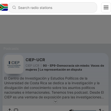
Podcasts
CIEP-UCR
CIEP UCR
|
90 - EP9-Democracia sin miedo: Voces de
mujeres | La representación en disputa
El Centro de Investigación y Estudios Políticos de la
Universidad de Costa Rica se dedica a la investigación y la
divulgación del conocimiento sobre los asuntos políticos
nacionales e internacionales. Tenemos tres podcast. Desde El
CIEP es una ventana de exposición para las investigaciones
que se generan desde nuestra unidad. Fuera De La Caja es un
espacio para discutir temas de la realidad sociopolítica y
1