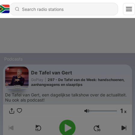
Podcasts
De Tafel van Gert
GoPlay
|
297 - De Tafel van de Week: handschoenen,
aanhangwagens en slaaptips
De Tafel van Gert, een dagelijkse talkshow over de actualiteit.​
Nu ook als podcast!
1
x
Volume