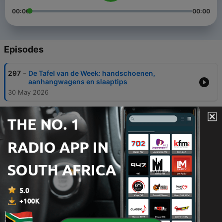
00:00
00:00
Episodes
-
297
De Tafel van de Week: handschoenen,
aanhangwagens en slaaptips
30 May 2026
-
296
Elke dag buikpijn: “Ze hebben nooit gevonden
wat er aan de hand is.”
28 May 2026
-
295
Tom Waes keert terug naar Oekraïne: “Heel de
nacht bomalarm.”
27 May 2026
-
294
Is een spooroverweg gevaarlijk? “Meld
incidenten meteen aan 1711.”
26 May 2026