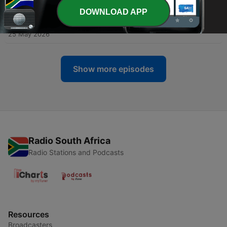
-
293
De miljardenbusiness van microdrama’s: “Een
DOWNLOAD APP
serie met afleveringen van maximaal twee
minuten.”
25 May 2026
Show more episodes
Radio South Africa
Radio Stations and Podcasts
Resources
Broadcasters