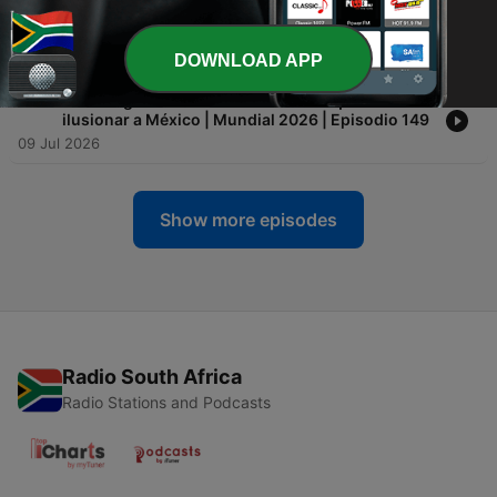
-
165
Mundial 2026: Balance para México y qué pasó
en la política estas semanas | Episodio 150
16 Jul 2026
DOWNLOAD APP
-
164
Javier Aguirre: la historia del Vasco que volvió a
ilusionar a México | Mundial 2026 | Episodio 149
09 Jul 2026
Show more episodes
Radio South Africa
Radio Stations and Podcasts