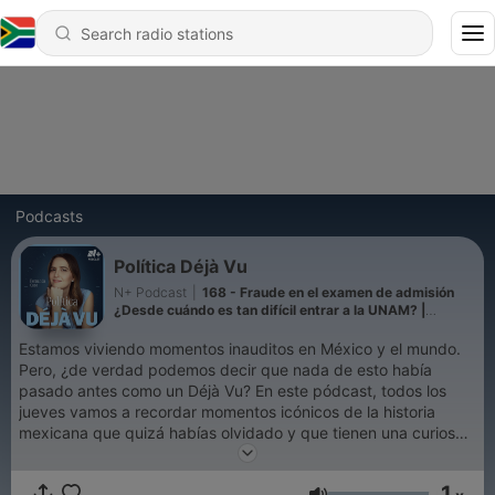
Podcasts
Política Déjà Vu
N+ Podcast
|
168 - Fraude en el examen de admisión
¿Desde cuándo es tan difícil entrar a la UNAM? |
Episodio 153
Estamos viviendo momentos inauditos en México y el mundo.
Pero, ¿de verdad podemos decir que nada de esto había
pasado antes como un Déjà Vu? En este pódcast, todos los
jueves vamos a recordar momentos icónicos de la historia
mexicana que quizá habías olvidado y que tienen una curiosa
similitud con la política actual ¿Cómo se compara el pasado
con el presente?, ¿qué ha cambiado? y ¿en qué cosas
1