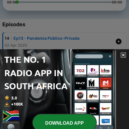
00:00
00:00
Episodes
-
14
Ep13 - Pandemia Público-Privada
02 Apr 2020
-
13
Ep12 -Não temos a cura mas temos remédios
22 Mar 2020
-
12
Ep11 -Infectados pelo vírus sem quarentena que
nos valha
15 Mar 2020
-
11
Ep.10 - Este episódio é um embuste!
07 Mar 2020
-
10
Ep9 - Gato escondido com tudo de fora
DOWNLOAD APP
29 Feb 2020