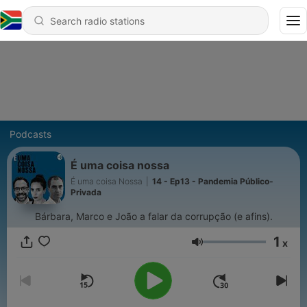
Podcasts
É uma coisa nossa
É uma coisa Nossa
|
14 - Ep13 - Pandemia Público-
Privada
Bárbara, Marco e João a falar da corrupção (e afins).
1
x
Volume