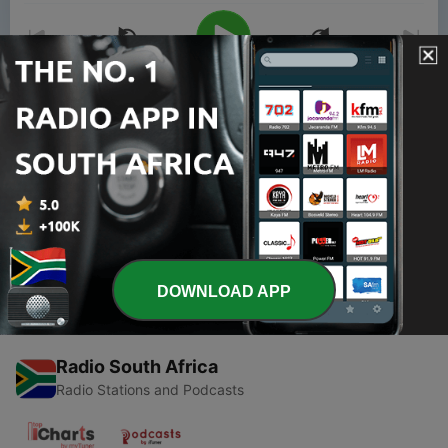
00:00
00:00
Episodes
-
1
Intro
17 Aug 2020
DOWNLOAD APP
Radio South Africa
Radio Stations and Podcasts