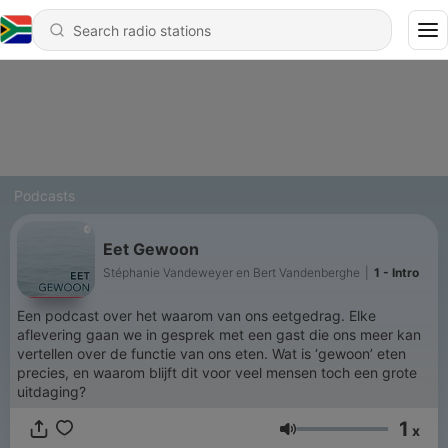
Podcasts
Eet Gewoon
Stéphanie Vandeweyer en Bert Vandenberghe
|
1 - Intro
Een podcast over het waarom van ons eetgedrag. Elke
aflevering gaan we in gesprek met een gast die ons meer kan
vertellen over de functie van ons eten. Wat is ‘gewoon’ eten
precies, en waarom blijft dit voor veel mensen toch een grote
uitdaging?
1
x
Volume