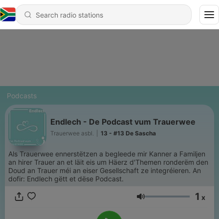
Podcasts
Endlech - De Podcast vum Trauerwee
Trauerwee asbl.
|
13 - #13 De Sascha
Als Trauerwee ennerstëtzen a begleede mir Kanner a Familjen
an hirer Trauer an et läit eis um Häerz d'Themen ronderëm den
Doud an Trauer méi an eiser Gesellschaft ze integréieren. An
dofir: Endlech gëtt et dëse Podcast.
1
x
Volume