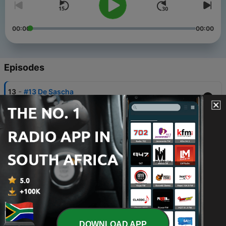
00:00
00:00
Episodes
-
13
#13 De Sascha
21 May 2026
-
12
#12 De Papp fir alles
09 Mar 2026
-
11
#11 Suizid
14 Jan 2026
-
10
#10 Ronderëm de leschten Äddi
14 Jan 2026
-
9
#9 Trauer an der Schoul
DOWNLOAD APP