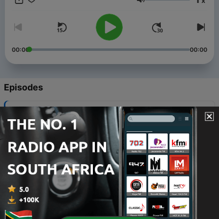
x
Volume
00:00
00:00
Episodes
-
43
#042_Lúčime sa, kamaráti
23 Aug 2022
-
42
#041_Vegánska koža: Existuje lepšia koža?
09 Aug 2022
-
41
#040_Oži v koži! Fakt?
26 Jul 2022
-
40
#039_Digitálne modelky, kabínky, Metaverse a
NFTs