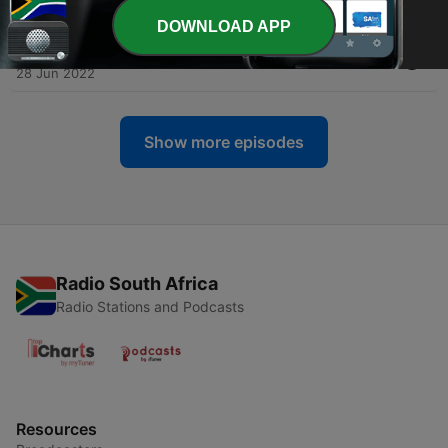
12 Jul 2022
DOWNLOAD APP
-
39
#038_Vstúpte s nami do sveta digitálnej módy
28 Jun 2022
Show more episodes
Radio South Africa
Radio Stations and Podcasts
Resources