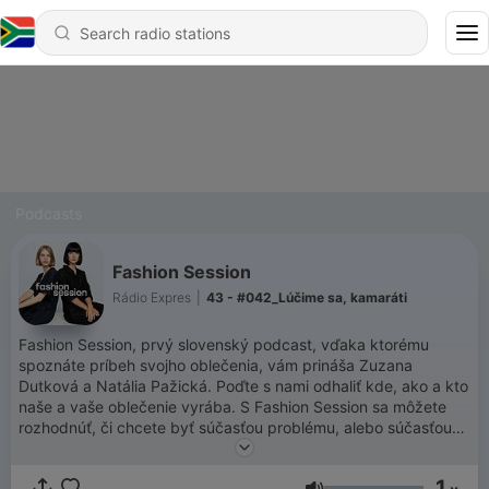
Podcasts
Fashion Session
Rádio Expres
|
43 - #042_Lúčime sa, kamaráti
Fashion Session, prvý slovenský podcast, vďaka ktorému
spoznáte príbeh svojho oblečenia, vám prináša Zuzana
Dutková a Natália Pažická. Poďte s nami odhaliť kde, ako a kto
naše a vaše oblečenie vyrába. S Fashion Session sa môžete
rozhodnúť, či chcete byť súčasťou problému, alebo súčasťou
riešenia.
1