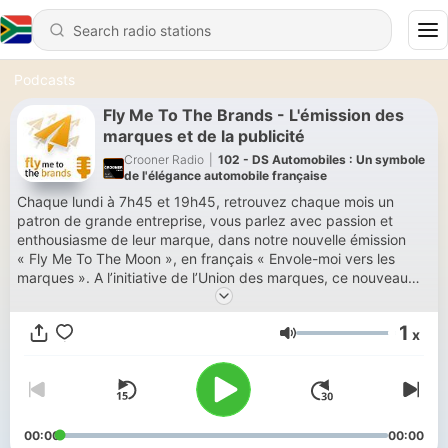
Podcasts
Fly Me To The Brands - L'émission des
marques et de la publicité
Crooner Radio
|
102 - DS Automobiles : Un symbole
de l'élégance automobile française
Chaque lundi à 7h45 et 19h45, retrouvez chaque mois un
patron de grande entreprise, vous parlez avec passion et
enthousiasme de leur marque, dans notre nouvelle émission
« Fly Me To The Moon », en français « Envole-moi vers les
marques ». A l’initiative de l’Union des marques, ce nouveau
rendez-vous destiné à communiquer, par ce média vrai et
sincère qu’est la radio, ce que les grandes marques ont à
1
x
exprimer à leurs clients citoyens. En lieu et place des chiffres,
Volume
de l’émotion, de la proximité, de la convivialité. À l’heure ou les
annonceurs veulent une promotion plus émotionnelle, humaine
et durable pour leurs marques, en lieu et place du « Brand
Bashing » et des stratégies agressives du digital, Crooner
Radio affirme son souhait d’une communication douce, plus
00:00
00:00