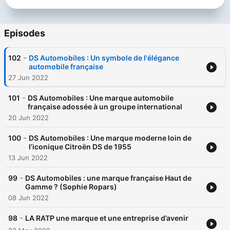
éditoriale pour son public CSP+, lassé de la publicité « tunel »
de la radio et la télévision qui s’écarte du média radio pour les
plateformes de musique en streaming. C’est ainsi qu’est entrain
de naître une nouvelle complicité entre les médias et les
Episodes
grandes marques. Soyez parmi les premiers à la découvrir !
Chaque mois un haut responsable de marque vient au micro de
-
102
DS Automobiles : Un symbole de l'élégance
Jean-Baptiste TUZET, fondateur de la sation et membre du
automobile française
labo publicitaire de l’UDM. Fly Me To The Brands, c’est chaque
27 Jun 2022
lundi du mois, 7h45 et 19h45, et en intégralité en podcast sur
le crooonerradio.fr Hébergé par Ausha. Visitez
-
ausha.co/fr/politique-de-confidentialite pour plus
101
DS Automobiles : Une marque automobile
française adossée à un groupe international
d'informations.
20 Jun 2022
-
100
DS Automobiles : Une marque moderne loin de
l'iconique Citroën DS de 1955
13 Jun 2022
-
99
DS Automobiles : une marque française Haut de
Gamme ? (Sophie Ropars)
08 Jun 2022
-
98
LA RATP une marque et une entreprise d’avenir