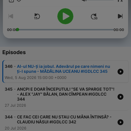
x
Volume
00:00
00:00
Episodes
-
346
AI-ul NU-ți ia jobul. Adevărul pe care nimeni nu
ți-l spune - MĂDĂLINA UCEANU #IGDLCC 345
Wed, 5 Aug 2026 15:00:00 +0000
-
345
ANCPI E DOAR ÎNCEPUTUL! "SE VA SPARGE TOT"!
- ALEX "JAY" BĂLAN, DAN CÎMPEAN #IGDLCC
344
27 Jul 2026
-
344
CE FAC CEI CARE NU STAU CU MÂNA ÎNTINSĂ? -
CLAUDIU NĂSUI #IGDLCC 342
20 Jul 2026