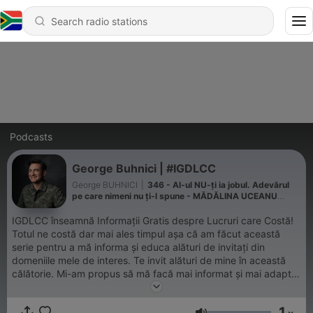
Podcasts
George Buhnici | #IGDLCC
George BUHNICI
|
346 - AI-ul NU-ți ia jobul. Adevărul
pe care nimeni nu ți-l spune - MĂDĂLINA UCEANU
#IGDLCC 345
IGDLCC înseamnă Informații Gratis despre Lucruri care Costă!
Totul ne costă dar mai ales timpul așa că am făcut această
serie pentru a mă informa și educa alături de invitați din
domeniile mele de interes. Te invit alături de mine în această
călătorie. Mi-am propus să mă facă mai informat și mai adaptat
la schimbările care vin. Sper să o facă și pentru tine.
1