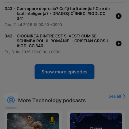
-
343
Cum apare depresia? Ce îți fură atenția? Ce e de
fapt inteligența? - DRAGOȘ CÎRNECI #IGDLCC
341
Tue, 7 Jul 2026 15:00:00 +0000
-
342
CIOCNIREA DINTRE EST ȘI VEST! CUM SE
SCHIMBĂ ROLUL ROMÂNIEI - CRISTIAN GROSU
#IGDLCC 340
Fri, 3 Jul 2026 15:00:00 +0000
Show more episodes
See all
More Technology podcasts