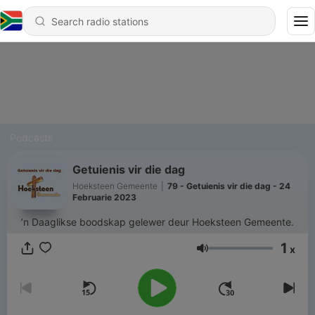
Podcasts
Getuienis vir die dag
Hoeksteen Gemeente
|
79 - Getuienis vir die dag - 24
Februarie 2023
’n Daaglikse boodskap gelewer deur Hoeksteen Gemeente.
1
x
Volume