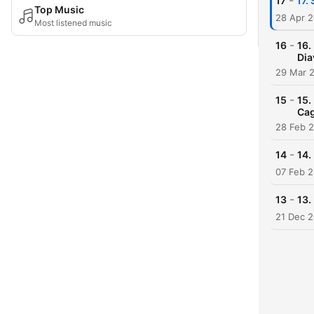
-
17
17.
Top Music
28 Apr 
Most listened music
-
16
16.
Dia
29 Mar 
-
15
15.
Cag
28 Feb 
-
14
14.
07 Feb 
-
13
13.
21 Dec 