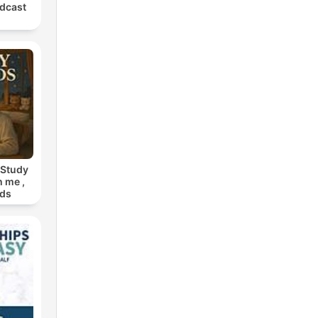
dcast
 Study
h me ,
nds