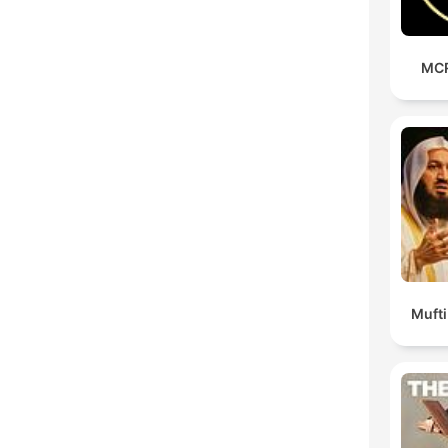
MCR
Muft