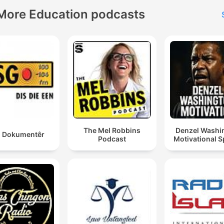
More Education podcasts
The Mel Robbins
Denzel Washi
 Dokumentêr
Podcast
Motivational 