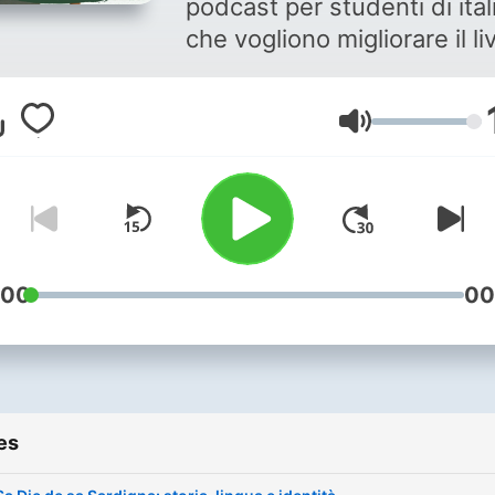
podcast per studenti di ital
che vogliono migliorare il li
di italiano, ascoltando
contenuti naturali in italian
Volume
è anche per italiani che
vogliono vedere l'Italia con
occhi diversi: i miei student
Parliamo di: lingue, strateg
trucchi per imparare le ling
cultura italiana e regionale,
:00
00
ed esperienze. Ascolterai
storie reali e personali dei 
studenti, amici e persone 
hanno qualcosa da
es
condividere. "Chi va piano, va
sano e lontano", recita un