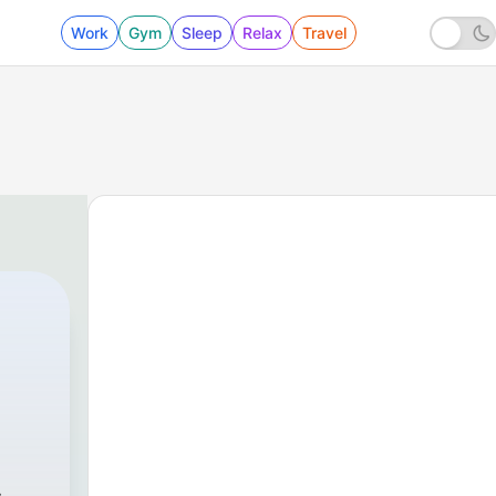
Work
Gym
Sleep
Relax
Travel
ra
|
17 - 17. Sa Die de sa Sardigna: storia, lingua