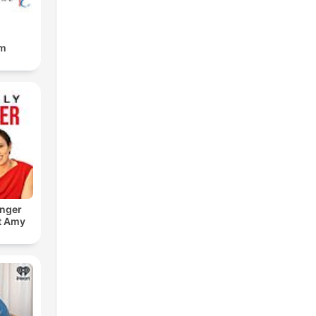
am
onger
t Amy