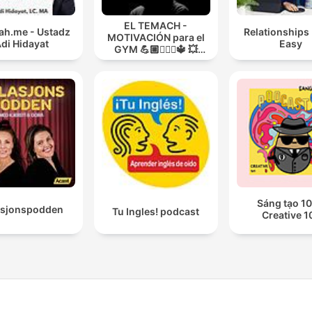
EL TEMACH -
h.me - Ustadz
Relationships
MOTIVACIÓN para el
di Hidayat
Easy
GYM 💪🏼🏋🏻‍♀🔱 💥
MODO GUERRA💥
Sáng tạo 10
asjonspodden
Tu Ingles! podcast
Creative 1