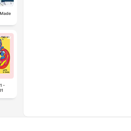
 Made
1 -
01