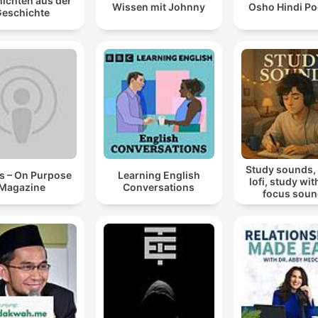
ichten aus der
Wissen mit Johnny
Osho Hindi Po
eschichte
Study sounds,
s – On Purpose
Learning English
lofi, study wit
Magazine
Conversations
focus sou