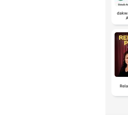
dakwa
A
Rel