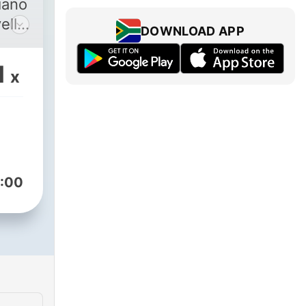
iano
vello
DOWNLOAD APP
o. Ed
1
x
i.
ie e
ue,
 vita
:00
miei
che