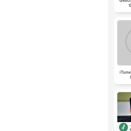
Gesch
G
iTune