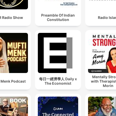
Preamble Of Indian
 Radio Show
Radio Isl
Constitution
Mentally Str
每日一經濟學人 Daily x
i Menk Podcast
with Therapis
The Economist
Morin