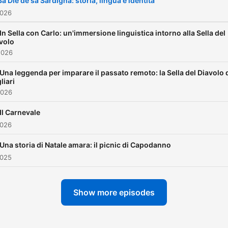
 Sa Die de sa Sardigna: storia, lingua e identità
proverbio italiano. Piano Piano,
2026
tu arriverai all'italiano.
 In Sella con Carlo: un'immersione linguistica intorno alla Sella del
volo
2026
 Una leggenda per imparare il passato remoto: la Sella del Diavolo 
liari
2026
 Il Carnevale
2026
 Una storia di Natale amara: il picnic di Capodanno
2025
Show more episodes