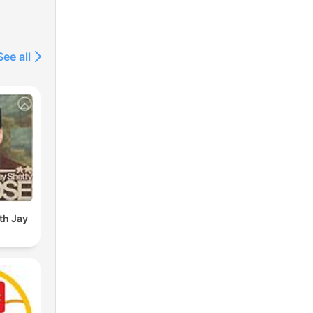
See all
th Jay