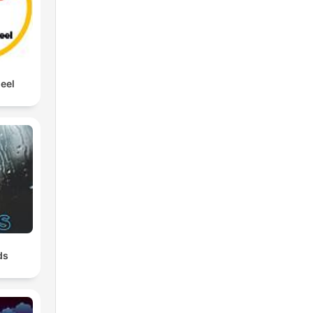
eel
ds