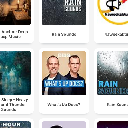
p Anchor: Deep
Rain Sounds
Naweekaktu
leep Music
 Sleep - Heavy
n and Thunder
What's Up Docs?
Rain Soun
Sounds