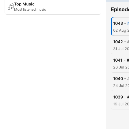
Top Music
Episod
Most listened music
-
1043
02 Aug 
-
1042
31 Jul 2
-
1041
#
26 Jul 2
-
1040
24 Jul 2
-
1039
19 Jul 2