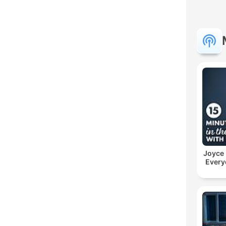
Joyce
Every