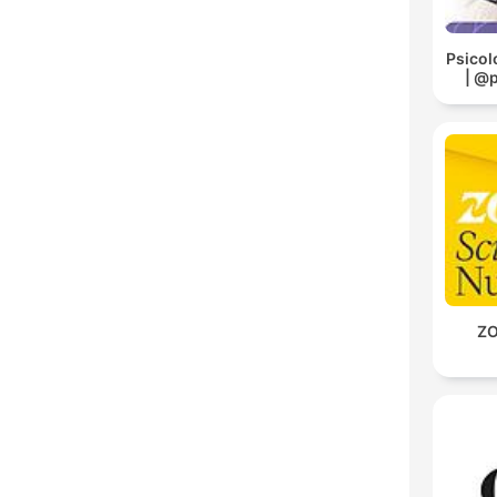
Psicol
| @
ZO