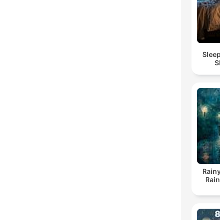
Slee
S
Rainy
Rai