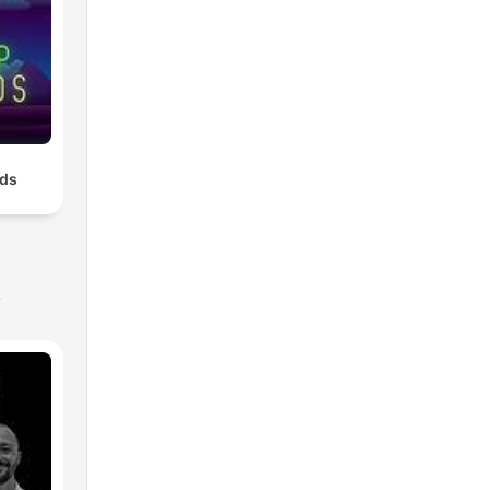
nds
s