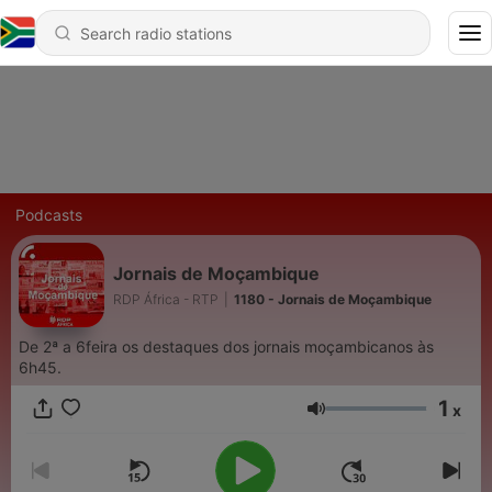
Podcasts
Jornais de Moçambique
RDP África - RTP
|
1180 - Jornais de Moçambique
De 2ª a 6feira os destaques dos jornais moçambicanos às
6h45.
1
x
Volume