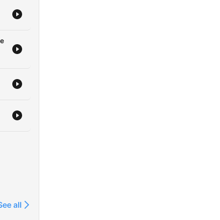
ce
See all