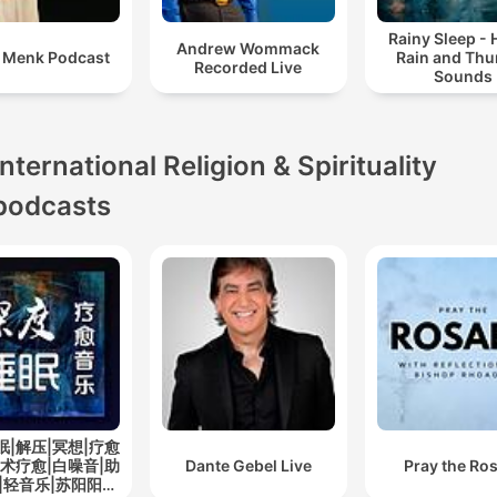
Rainy Sleep -
Andrew Wommack
i Menk Podcast
Rain and Thu
Recorded Live
Sounds
International Religion & Spirituality
podcasts
眠|解压|冥想|疗愈
艺术疗愈|白噪音|助
Dante Gebel Live
Pray the Ro
|轻音乐|苏阳阳频