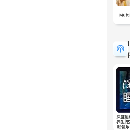
Muft
深度睡
养生|
眠音乐