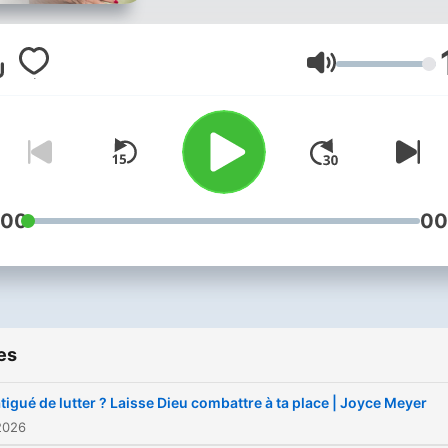
renommée mondiale. Avec
humour et un style franc et
direct, elle parle des chos
Volume
de la vie quotidienne du po
de vue de la Bible – de ma
vivante, convaincante et
sincère. Des millions de g
sont enthousiasmés par sa
:00
00
vivacité d’esprit et ont
expérimenté à travers ses
livres et programmes une 
pratique pour leur vie.
es
tigué de lutter ? Laisse Dieu combattre à ta place | Joyce Meyer
2026