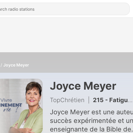
Joyce Meyer
Joyce Meyer
TopChrétien
|
215 - Fatigué de lutter ? Laisse Dieu combattre à ta place | Joyce Meyer
Joyce Meyer est une auteu
succès expérimentée et u
enseignante de la Bible de