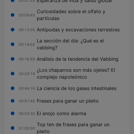
Esperanza de vida y salud global
00:07:29
Curiosidades sobre el olfato y
00:09:45
partículas
Antípodas y excavaciones terrestres
00:13:05
La sección del día: ¿Qué es el
00:14:02
vabbing?
Análisis de la tendencia del Vabbing
00:16:59
¿Los chaparros son más ojetes? El
00:29:19
complejo napoleónico
La ciencia de los gases intestinales
00:44:16
Frases para ganar un pleito
00:51:46
El enojo como alarma
00:53:30
Top ten de frases para ganar un
01:00:30
pleito