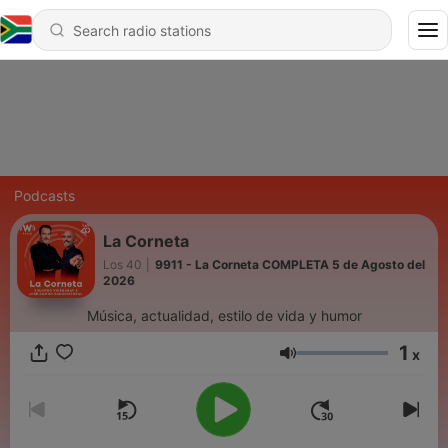
Podcasts
La Corneta
Los 40
|
9911 - La Corneta COMPLETA 5 de Agosto del
2026
Música, actualidad, estilo de vida y humor
1
x
Volume