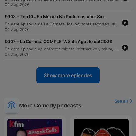
04 Aug 2026
-
9908
Top10 #En México No Podemos Vivir Sin…
En este episodio de La Corneta, los locutores recorren una lista de situaciones y elementos que consideran indispensables en la cultura mexicana, desde anécdotas sobre viajes y celebraciones familiares hasta observaciones sobre la vida cotidiana. A través de un tono humorístico y desenfadado, los conductores comentan temas que van desde el uso de productos de limpieza como el Fabuloso morado hasta las costumbres de guardar comida en botes de helado. El programa también aborda relatos personales sobre infidelidad, encuentros inesperados y la importancia de la planificación familiar. Con una estructura de conteo regresivo, los presentadores entablan un diálogo irreverente que mezcla la nostalgia por oficios antiguos con críticas cómicas a comportamientos sociales contemporáneos.
04 Aug 2026
-
9907
La Corneta COMPLETA 3 de Agosto del 2026
En este episodio de entretenimiento informativo y sátira, los presentadores exploran una amplia variedad de temas irreverentes. El programa recorre desde rumores sobre el tesoro de Porfirio Díaz y curiosidades históricas sobre la higiene en la antigua Roma y China, hasta discusiones sobre anatomía, biología de los espermatozoides y consejos para la vida sexual. A través de un tono humorístico, también se abordan temas de actualidad política mediante neologismos, teorías sobre la infidelidad y una serie de anécdotas personales bajo la temática 'siempre inmaduro, nunca maduro', concluyendo con reflexiones cómicas sobre la cotidianidad.
03 Aug 2026
Show more episodes
See all
More Comedy podcasts