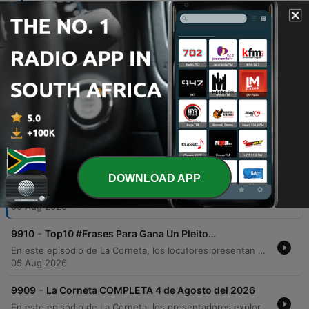
He tenido diarreas más sólidas que tu
argumento.
01:12:26 · El locutor presenta una de las frases
cómicas diseñadas para desestimar un
argumento de forma sarcástica.
Episodes
-
9911
La Corneta COMPLETA 5 de Agosto del 2026
DOWNLOAD APP
En este episodio, los locutores exploran una serie de temas curiosos que van desde la administración de gatos en Palacio Nacional hasta las implicaciones biológicas del olfato y la tendencia de TikTok conocida como 'vabbing'. A través de un recorrido por datos geográficos, experimentos psicológicos sobre el complejo napoleónico y la ciencia detrás de los gases intestinales, se analizan comportamientos humanos y percepciones sociales. El programa también ofrece una sección de humor con un listado de frases ingeniosas para ganar discusiones, reflexionando sobre el manejo del enojo como una señal de alerta y la importancia de mantener la calma. El episodio concluye con reflexiones personales y analogías cómicas sobre las relaciones y la vida cotidiana.
05 Aug 2026
-
9910
Top10 #Frases Para Gana Un Pleito…
En este episodio de La Corneta, los locutores presentan un top ten de frases humorísticas y provocadoras diseñadas para ganar una discusión o pleito. A través de un tono irreverente y cómico, recorren una lista que incluye desde respuestas sarcásticas sobre relaciones de pareja hasta comentarios mordaces sobre la edad y la lógica de los argumentos. El programa entrelaza las frases con anécdotas personales, reflexiones sobre la cultura popular mexicana y debates sobre la discreción y el comportamiento social. Es un recorrido de humor ácido que utiliza el absurdo para abordar situaciones cotidianas de conflicto.
05 Aug 2026
-
9909
La Corneta COMPLETA 4 de Agosto del 2026
En este episodio de La Corneta, los presentadores exploran una fascinante mezcla de temas que van desde la posibilidad de bases extraterrestres en el volcán Popocatépetl, basada en estudios de Harvard, hasta debates sobre la apropiación cultural y la filosofía detrás del agnosticismo. A través de un lente humorístico, también analizan noticias insólitas como el robo de discos de oro en Canadá, el impacto de las redes sociales en las relaciones de pareja y una lista de elementos culturales esenciales para la vida en México, cerrando con reflexiones sobre costumbres domésticas y responsabilidad.