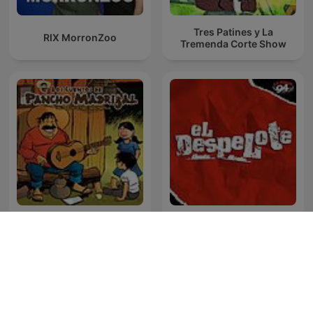
Tres Patines y La
RIX MorronZoo
Tremenda Corte Show
Pancho Madrigal
El Despelote podcast