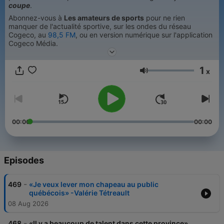
coupe
.
Abonnez-vous à
Les amateurs de sports
pour ne rien
manquer de l'actualité sportive, sur les ondes du réseau
Cogeco, au
98,5 FM
, ou en version numérique sur l'application
Cogeco Média.
1
x
Volume
00:00
00:00
Episodes
-
469
«Je veux lever mon chapeau au public
québécois» -Valérie Tétreault
08 Aug 2026
-
468
«Il y a beaucoup de talent dans cette province»