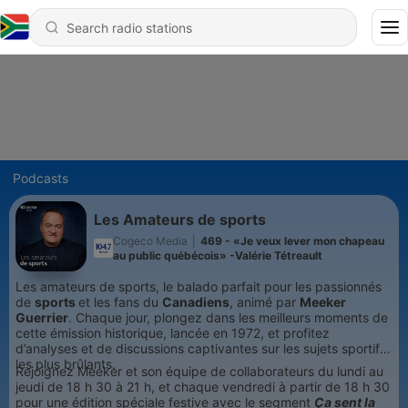
Podcasts
Les Amateurs de sports
Cogeco Media
|
469 - «Je veux lever mon chapeau
au public québécois» -Valérie Tétreault
Les amateurs de sports, le balado parfait pour les passionnés
de
sports
et les fans du
Canadiens
, animé par
Meeker
Guerrier
. Chaque jour, plongez dans les meilleurs moments de
cette émission historique, lancée en 1972, et profitez
d’analyses et de discussions captivantes sur les sujets sportifs
les plus brûlants.
Rejoignez Meeker et son équipe de collaborateurs du lundi au
jeudi de 18 h 30 à 21 h, et chaque vendredi à partir de 18 h 30
pour une édition spéciale festive avec le segment
Ça sent la