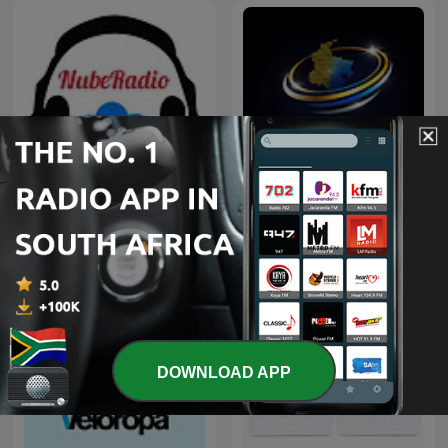
SÁBADO VALLENATO
Expresiones Colombia
NubeRadio
Radio
DOWNLOAD APP