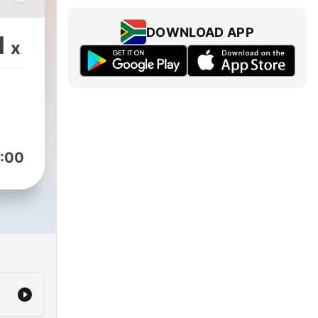
定我
DOWNLOAD APP
1
x
？
自己
活！
:00
在做
各樣
吧～