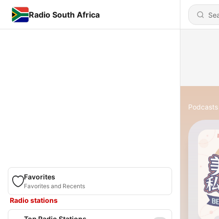
Radio South Africa
Podcasts
Favorites
Favorites and Recents
Radio stations
Top Radio Stations