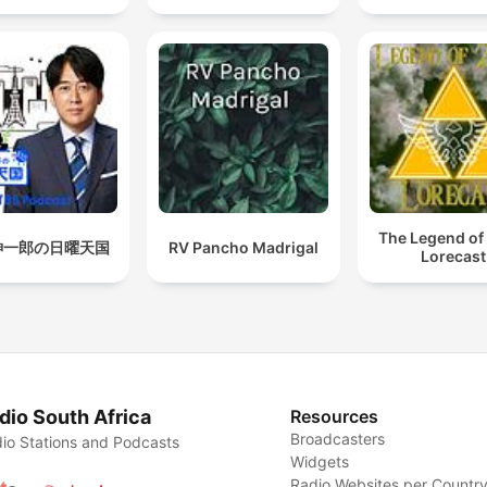
The Legend of
紳一郎の日曜天国
RV Pancho Madrigal
Lorecast
dio South Africa
Resources
Broadcasters
io Stations and Podcasts
Widgets
Radio Websites per Countr