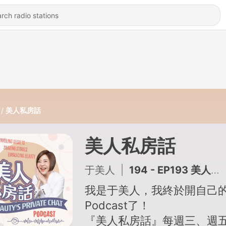
美人私房話
美人私房話
于美人
|
194 - EP193 美人選書—阿城《閑話閑說：中國世俗與中國小說》
我是于美人，我終於開自己
Podcast了！
『美人私房話』每週三、週