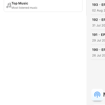
Top Music
-
193
E
Most listened music
02 Aug 
-
192
E
31 Jul 2
-
191
E
29 Jul 2
-
190
E
26 Jul 2