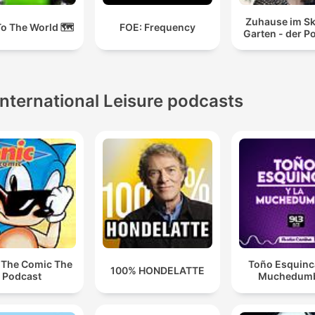
Zuhause im Sk
o The World 🗺️
FOE: Frequency
Garten - der P
International Leisure podcasts
 The Comic The
Toño Esquinca
100% HONDELATTE
Podcast
Muchedum