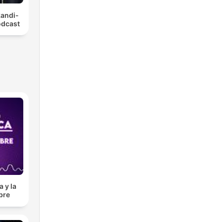
andi-
odcast
 y la
bre