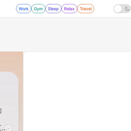
Work
Gym
Sleep
Relax
Travel
的
五、