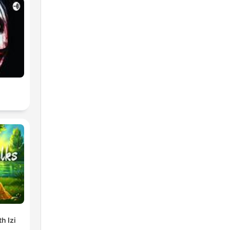
h Izi