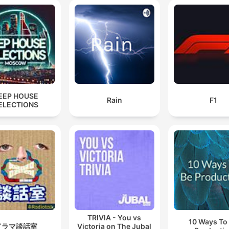
EEP HOUSE
Rain
F1
ELECTIONS
TRIVIA - You vs
10 Ways To
ドラマ談話室
Victoria on The Jubal