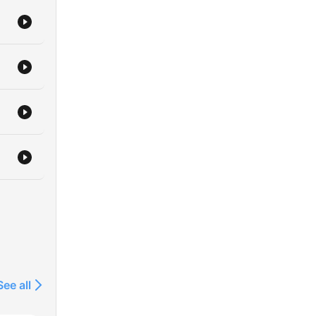
點支
join/cm9p713sx0c8u01ttfhno8f29
ng
See all