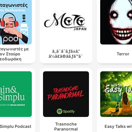
αγωνιστές με
ã‚‚ã¨ã˜ã‚ƒã±ã‚“
ον Σταύρο
Terror
ã½ã£ã©ãã‚ƒã™ã¨
εοδωράκη
Trasnoche
 Simplu Podcast
Easy Talks wit
Paranormal