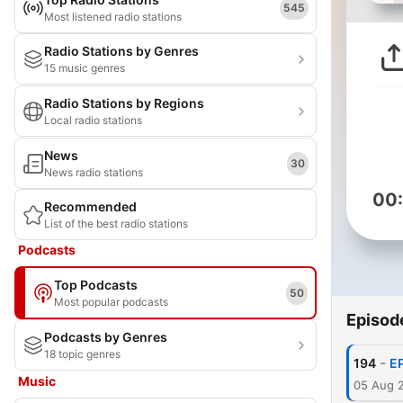
545
Most listened radio stations
Radio Stations by Genres
15 music genres
Radio Stations by Regions
Local radio stations
News
30
News radio stations
00
Recommended
List of the best radio stations
Podcasts
Top Podcasts
50
Most popular podcasts
Episod
Podcasts by Genres
18 topic genres
-
194
E
Music
05 Aug 