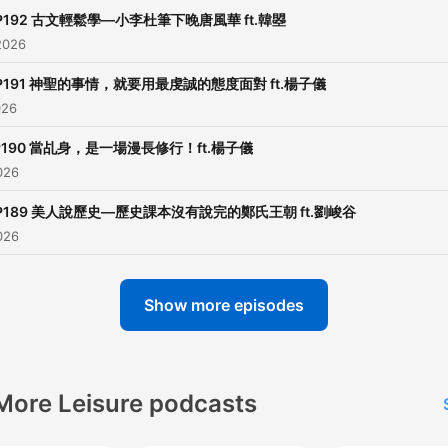
FB粉絲專頁：于美人
P192 古文輕鬆學—小李杜筆下晚唐風華 ft.韓曌
IG：yumeiren2024
2026
P191 神聖的事情，就要用最虔誠的態度面對 ft.楊子儀
喜歡我們節目，就給我們一
026
持吧！
P190 當乩身，是一場漫長修行！ft.楊子儀
打賞連結：
026
https://open.firstory.me/
P189 美人說歷史—歷史課本沒有說完的鄭氏王朝 ft.劉峻谷
Powered by
Firstory Hosti
026
Show more episodes
More Leisure podcasts