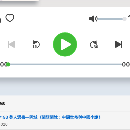
週日，晚上 9：00，記得鎖
們節目喔！
Volume
你問美人的私房話裡有什麼
不管你是想要學會如何掌握
的命運，
還是想要擁有幸福美滿的生
:00
00
又或是想要知道美人每天都
些什麼、關心什麼？
上知天文，下知地理，各式
的內容，你絕對想不到！
快來跟美人一起聊聊私房話
es
合作邀約請洽：
P193 美人選書—阿城《閑話閑說：中國世俗與中國小說》
Belleyu0508@gmail.com
2026