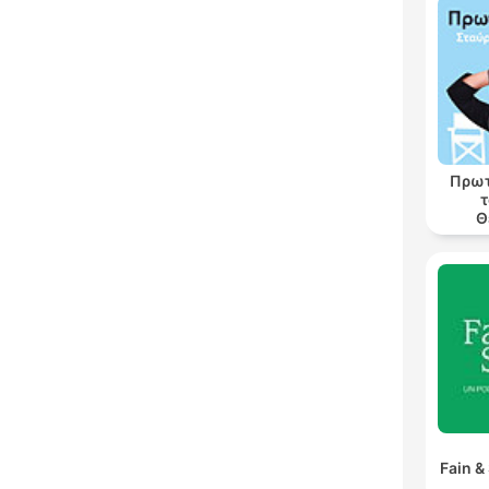
Πρωτ
τ
Θ
Fain &