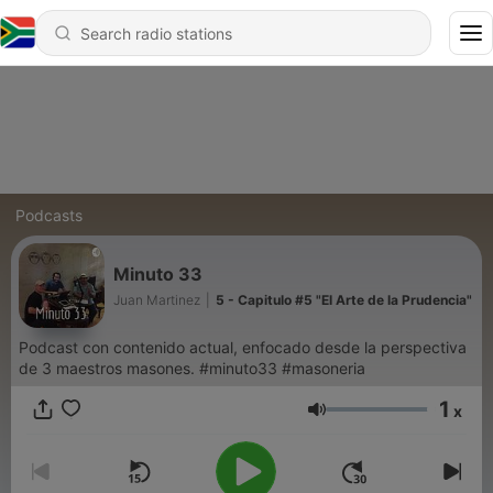
Podcasts
Minuto 33
Juan Martinez
|
5 - Capitulo #5 "El Arte de la Prudencia"
Podcast con contenido actual, enfocado desde la perspectiva
de 3 maestros masones. #minuto33 #masoneria
1
x
Volume