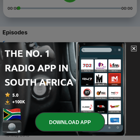
00:00
00:00
Episodes
-
5
Capitulo #5 "El Arte de la Prudencia"
20 Aug 2019
-
4
Capitulo #4 "Ángeles o Demonios"
16 Jul 2019
-
3
Capitulo # 3 "Mitos"
15 Jun 2019
-
2
Capitulo # 2 " El cambio climático"
16 May 2019
DOWNLOAD APP
-
1
Capitulo #1 "Notre Dame"
10 May 2019