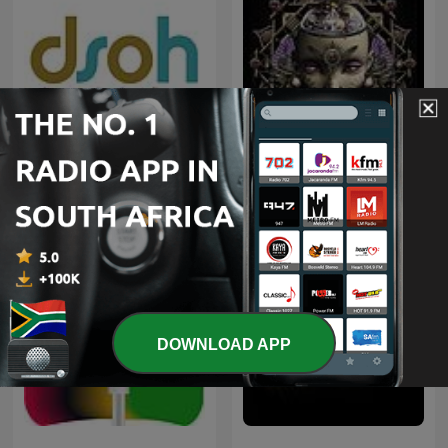
Deeper Shades of House -
weekly Deep House
Trance Spotted - Psymind
Podcast with Lars
Behrenroth
DOWNLOAD APP