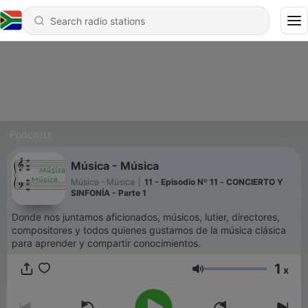
Podcasts
Música - Música
Música - Música
|
11 - Episodio Nº 11 - CONCIERTO Y
SINFONÍA - Parte 1
Donde nos juntamos aficionados, músicos, lutier, directores,
compositores y todos quienes gustamos de la música clásica
para aprender y compartir conocimientos.
1
x
Volume