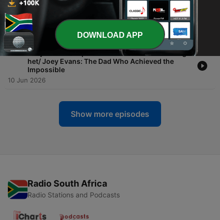
-
106
Jo Black: "Wat elke pa moet hoor"/ Jo Black: "Wat
elke pa moet hoor"
24 Jun 2026
DOWNLOAD APP
-
105
Joey Evans: Die pa wat die onmoontlike vermag
het/ Joey Evans: The Dad Who Achieved the
Impossible
10 Jun 2026
Show more episodes
Radio South Africa
Radio Stations and Podcasts