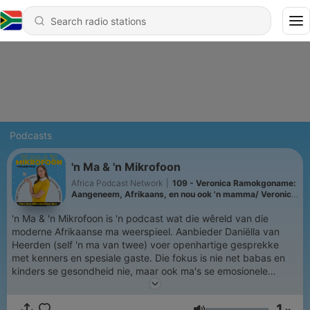
Podcasts
'n Ma & 'n Mikrofoon
Africa Podcast Network
|
109 - Veronica Ramokgoname:
Aangeneem, Afrikaans, en nou ook 'n mamma/ Veronica
Ramokgoname: Adopted, Afrikaans, and now a mom
'n Ma & 'n Mikrofoon is 'n podcast wat die wêreld van die
moderne Afrikaanse ma weerspieel. Aanbieder Daniëlla van
Heerden (self 'n ma van twee) voer openhartige gesprekke
met kenners en spesiale gaste. Die fokus is nie net babas en
kinders se gesondheid nie, maar ook ma's se emosionele
welstand. Hier sal jy saam lag vir daardie oomblikke wat net 'n
ma kan verstaan - soos dat vyf minute alleen in die motor soms
1