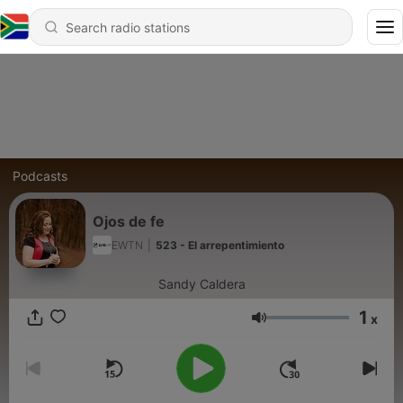
Podcasts
Ojos de fe
EWTN
|
523 - El arrepentimiento
Sandy Caldera
1
x
Volume