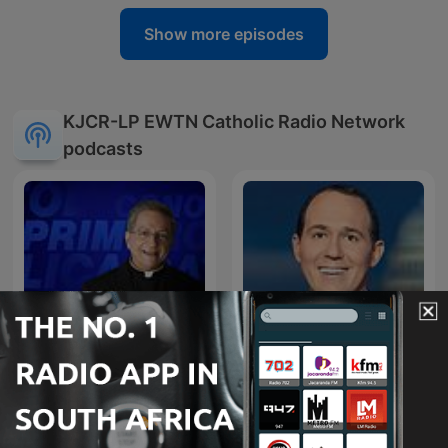
Show more episodes
KJCR-LP EWTN Catholic Radio Network
podcasts
Conozca primero su fe
World Over
católica