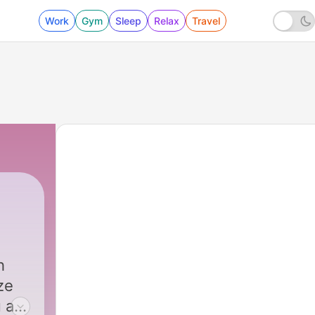
Work
Gym
Sleep
Relax
Travel
h
ze
 a