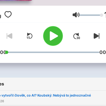
pionýři mobilních aplikací.
Všechny díly podcastu Onl
Volume
Plus můžete pohodlně
poslouchat v mobilní aplika
mujRozhlas pro
Android
a
nebo na webu
mujRozhlas.
:00
00
es
 vytvořil člověk, co AI? Koubský: Nebývá to jednoznačné
026