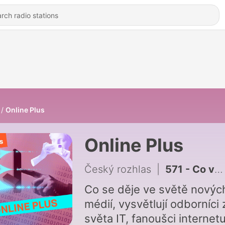
Online Plus
Online Plus
Český rozhlas
|
571 - Co vytvořil člověk, co AI? Koubský: Nebývá to jednoznačné
Co se děje ve světě novýc
médií, vysvětlují odborníci 
světa IT, fanoušci internetu