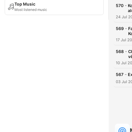
Top Music
-
570
K
Most listened music
al
24 Jul 2
-
569
F
K
17 Jul 2
-
568
C
v
10 Jul 2
-
567
Ex
03 Jul 2