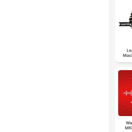
Le
Mach
Wa
MK