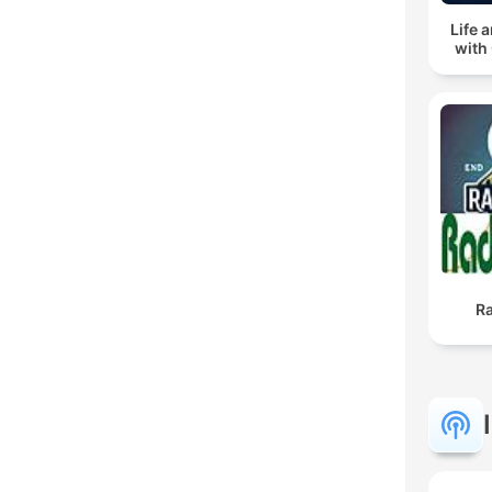
Life 
with
R