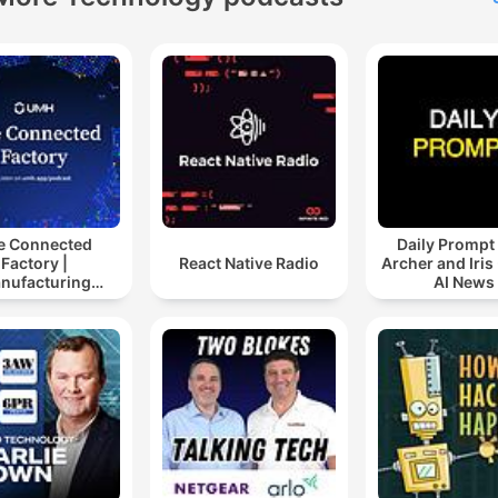
e Connected
Daily Prompt
Factory |
React Native Radio
Archer and Iris 
nufacturing
AI News
ustry Podcast