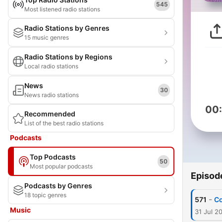
545
Most listened radio stations
Radio Stations by Genres
15 music genres
Radio Stations by Regions
Local radio stations
News
30
News radio stations
00
Recommended
List of the best radio stations
Podcasts
Top Podcasts
50
Most popular podcasts
Episod
Podcasts by Genres
18 topic genres
-
571
Co
Music
31 Jul 2