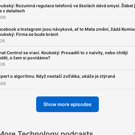
oubský: Rozumná regulace telefonů ve školách dává smysl. Ďábel 
e v detailech
026
acebook a Instagram jsou návykové, ať to Meta změní, žádá Komis
oubský: Firma se bude bránit
026
hat Control se vrací. Koubský: Prosadili to z naivity, nebo chtějí
ědět, o čem si povídáme?
026
pert o algoritmu: Když nestačí zvířátka, ukáže je ztýraná
026
Show more episodes
More Technology podcasts