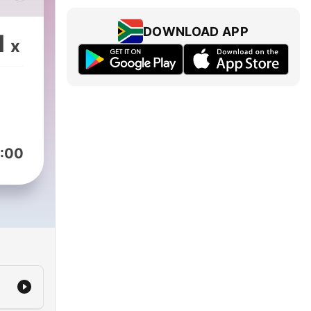
DOWNLOAD APP
1
x
ine
ci
iOS
cz
.
:00