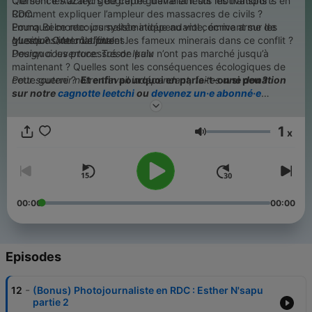
Qui sont les acteurs de cette guerre et leurs motivations ?
Clémence Auzary: géographe travaillant sur les transports en
Comment expliquer l’ampleur des massacres de civils ?
RDC.
Pourquoi ce recours systématique au viol comme arme de
Emma Belmonte: journaliste indépendante, écrivant sur les
guerre ? Quel rôle jouent les fameux minerais dans ce conflit ?
questions internationales.
Musique: Marc Laffitte
Pourquoi les processus de paix n’ont pas marché jusqu’à
Design couverture: Trésor Ikulu
maintenant ? Quelles sont les conséquences écologiques de
cette guerre ?
Pour soutenir notre travail indépendant, faites
Et enfin pourquoi en parle-t-on si peu ?
une donation
sur notre
cagnotte leetchi
ou
devenez un·e abonné·e
Dans cette série, nous répondons à ces questions en
mensuel·le
.
croisant les regards académiques et journalistiques de:
1
x
Become a supporter of this podcast:
Volume
https://www.spreaker.com/podcast/parlons-du-congo-
-6589928/support
.
00:00
00:00
Episodes
-
12
(Bonus) Photojournaliste en RDC : Esther N'sapu
partie 2