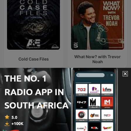
What Now? with Trevor
Cold Case Files
Noah