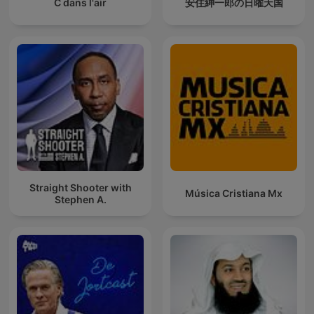
C dans l'air
安住紳一郎の日曜天国
Straight Shooter with
Música Cristiana Mx
Stephen A.