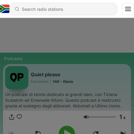
Podcasts
Quiet please
Fenomeno
|
140 - Gloria
Un podcast di tennis dedicato ai grandi slam, con Tiziana
Scalabrin ed Emanuele Atturo. Questo podcast è realizzato
grazie al sostegno degli abbonati. Abbonati a Ultimo Uomo.
1
x
Volume