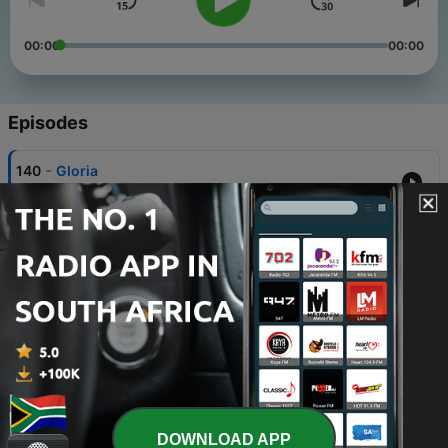
00:00
00:00
Episodes
-
140
Gloria
13 Jul 2026
-
139
Djokovic non si piega.
08 Jul 2026
-
138
Stempiati e bellissimi
05 Jul 2026
-
137
Scusate il ritardo
01 Jul 2026
-
136
Lo Slam della redenzione?
DOWNLOAD APP