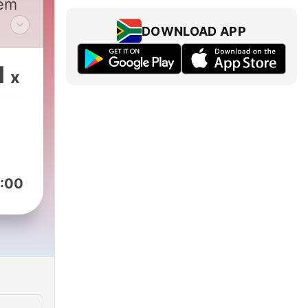
 em
DOWNLOAD APP
1
x
:00