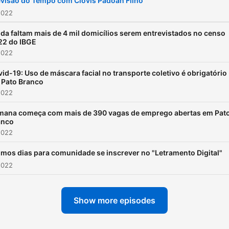
evisão do Tempo com Clóvis Padoan Filho
2022
da faltam mais de 4 mil domicílios serem entrevistados no censo
22 do IBGE
2022
id-19: Uso de máscara facial no transporte coletivo é obrigatório
 Pato Branco
2022
mana começa com mais de 390 vagas de emprego abertas em Pat
anco
2022
imos dias para comunidade se inscrever no "Letramento Digital"
2022
Show more episodes