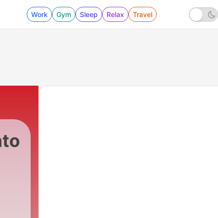
Work
Gym
Sleep
Relax
Travel
ato
36 - Previsão do Tempo com Clóvis Padoan Fil