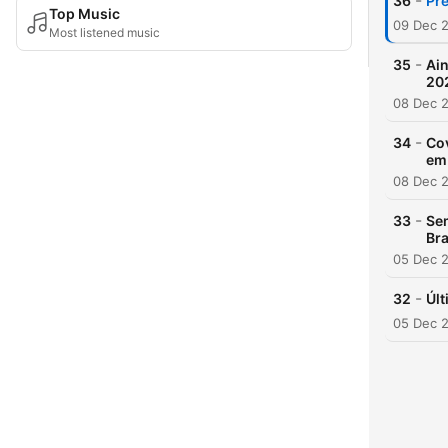
-
36
Pr
Top Music
09 Dec 
Most listened music
-
35
Ain
20
08 Dec 
-
34
Cov
em
08 Dec 
-
33
Se
Br
05 Dec 
-
32
Últ
05 Dec 