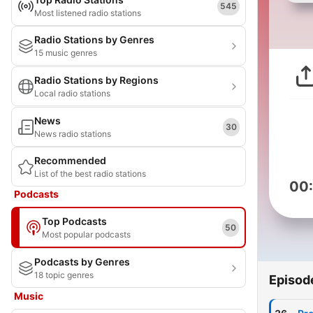
545
Most listened radio stations
Radio Stations by Genres
15 music genres
Radio Stations by Regions
Local radio stations
News
30
News radio stations
Recommended
List of the best radio stations
00
Podcasts
Top Podcasts
50
Most popular podcasts
Podcasts by Genres
18 topic genres
Episod
Music