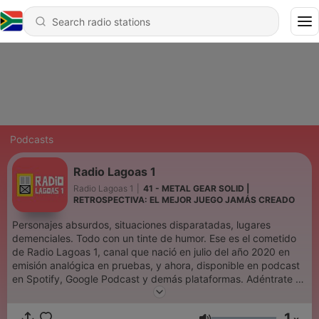
Podcasts
Radio Lagoas 1
Radio Lagoas 1
|
41 - METAL GEAR SOLID |
RETROSPECTIVA: EL MEJOR JUEGO JAMÁS CREADO
Personajes absurdos, situaciones disparatadas, lugares
demenciales. Todo con un tinte de humor. Ese es el cometido
de Radio Lagoas 1, canal que nació en julio del año 2020 en
emisión analógica en pruebas, y ahora, disponible en podcast
en Spotify, Google Podcast y demás plataformas. Adéntrate en
el mundo de Leonor y Conchita. Historias y personajes son
ficción. Cualquier parecido con la realidad es mera
1