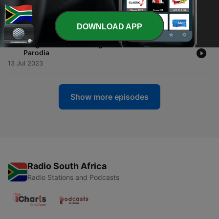
-
38
Capítulo 30 de Crónicas Vecinales: Un Suceso
Paranormal
27 Oct 2023
DOWNLOAD APP
-
37
Programa 4 de Cine Lagoas 1: EL RESPLANDOR
Parodia
13 Jul 2023
Show more episodes
Radio South Africa
Radio Stations and Podcasts