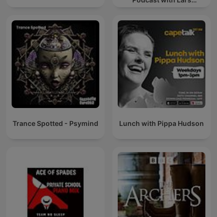
Behrenroth
Trance Spotted - Psymind
Lunch with Pippa Hudson