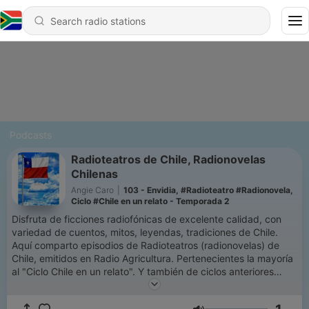
Podcasts
Radioteatros de Chile, Radionovelas
Chilenas
Angie Caro
|
103 - Envidia, #Radioteatro #Radionovela,
Ciclo #Chile en un relato - Temporada 2
Disfruta de ficciones radiofónicas de excelente calidad, con
variedad de cuentos, mitos, leyendas, tradiciones de Chile.
Aquí comparto episodios de Radioteatros (radionovelas) de
Chile, emitidos en Radio Agricultura. Pertenecientes la mayoría
al "Ciclo Chile en un relato". Y también de ciclos anteriores
como: "Cuentos de misterio", "Historias fantásticas".