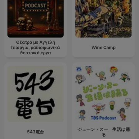
Θέατρο με Αγγελή
Γεωργία, ραδιοφωνικά
Wine Camp
θεατρικά έργα
ジェーン・スー 生活は踊
543電台
る