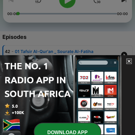
00:00
00:00
Episodes
-
42
01 Tafsir Al-Qur'an _ Sourate Al-Fatiha
04 May 2022
-
41
87 Tafsir Al-Qur'an _ Sourate Al-A'la
04 May 2022
-
40
88 Tafsir Al-Qur'an _ Sourate Al-Ghashiya
04 May 2022
-
39
89 Tafsir Al-Qur'an _ Sourate Al-Fajr
04 May 2022
-
38
90 Tafsir Al-Qur'an _ Sourate Al-Balad
DOWNLOAD APP