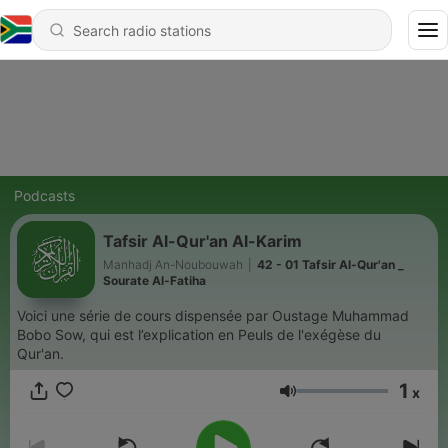
Podcasts
Tafsir Al-Qur'an Al-Karim
Manhadj An-Noubouwah
|
42 - 01 Tafsir Al-Qur'an _
Sourate Al-Fatiha
Voici une série de cours dispensée par Oustage Muhammad
Bobo Sow, qui est l’explication en Peuls de l'exégèse du
Qur'an.
1
x
Volume