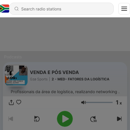
Podcasts
VENDA E PÓS VENDA
Gzø Sports
|
2 - MED- FATORES DA LOGÍSTICA
Profissionais da área de logística, realizando networking .
1
x
Volume