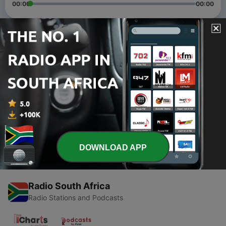
00:00
00:00
Episodes
-
2
MED- FATORES DA LOGÍSTICA
25 Jun 2020
-
1
VENDA, PÓS VENDA E FATORES QUE INFLUENCIAM
O PROCESO.
25 Jun 2020
DOWNLOAD APP
Radio South Africa
Radio Stations and Podcasts