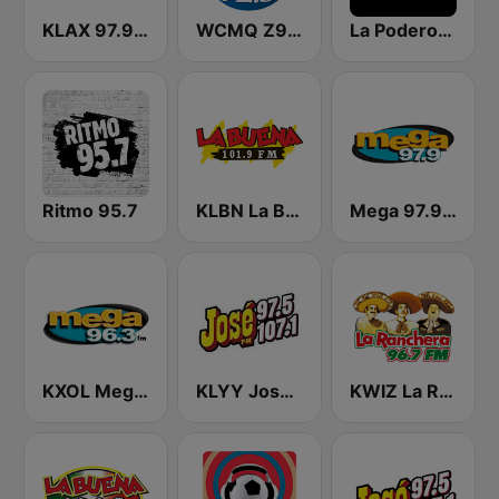
KLAX 97.9 La Raza FM
WCMQ Z92 / Zeta 92.3
La Poderosa Atlanta
Ritmo 95.7
KLBN La Buena 101.9 FM
Mega 97.9 FM
KXOL Mega 96.3 FM
KLYY José 97.5 y 107.1
KWIZ La Ranchera 96.7 FM (US Only)