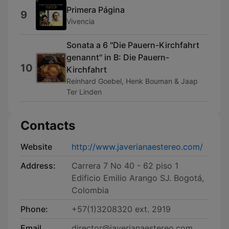
Primera Página
9
Vivencia
Sonata a 6 "Die Pauern-Kirchfahrt
genannt" in B: Die Pauern-
10
Kirchfahrt
Reinhard Goebel, Henk Bouman & Jaap
Ter Linden
Contacts
Website
http://www.javerianaestereo.com/
Address:
Carrera 7 No 40 - 62 piso 1
Edificio Emilio Arango SJ. Bogotá,
Colombia
Phone:
+57(1)3208320 ext. 2919
Email
director@javerianaestereo.com