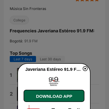
Música Sin Fronteras
College
Frequencies Javeriana Estéreo 91.9 FM:
Bogotá:
91.9 FM
Top Songs
Last 7 days
Last 30 days
Javeriana Estéreo 91.9 FM live
Bogotá Romántica
1
Tuna Javeriana
Enemigo Para El Amor
2
DOWNLOAD APP
Francisco Javier