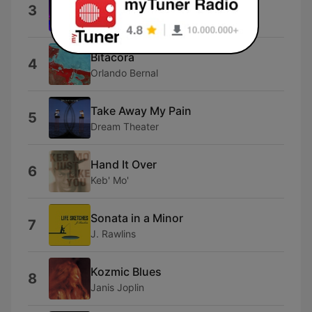
Himno Nacional Argentino
3
Diego Rafael Torres
Bitácora
4
Orlando Bernal
Take Away My Pain
5
Dream Theater
Hand It Over
6
Keb' Mo'
Sonata in a Minor
7
J. Rawlins
Kozmic Blues
8
Janis Joplin