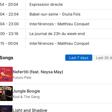
54 - 20:04
Expression directe
:04 - 22:04
Babel-sur-seine - Giulia Foïs
:04 - 23:00
Interférences - Matthieu Conquet
00 - 23:16
Le journal de 23h du week-end
15 - 00:04
Interférences - Matthieu Conquet
 Songs
Last 7 days
Last 30 
Nefertiti (feat. Neysa May)
Futuro Pelo
Jungle Boogie
Kool & The Gang
Light and Shadow