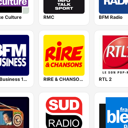
ce Culture
RMC
BFM Radio
BFM Business 100.8 FM
RIRE & CHANSONS
RTL 2