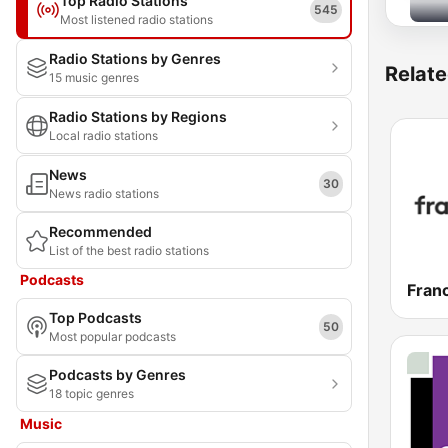
Top Radio Stations
545
Most listened radio stations
Radio Stations by Genres
Relate
15 music genres
Radio Stations by Regions
Local radio stations
News
30
News radio stations
Recommended
List of the best radio stations
Podcasts
Franc
Top Podcasts
50
Most popular podcasts
Podcasts by Genres
18 topic genres
Music