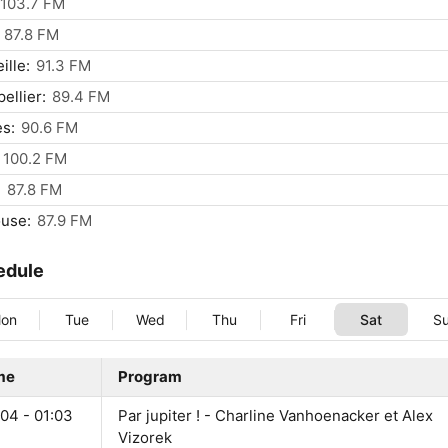
103.7 FM
87.8 FM
ille:
91.3 FM
ellier:
89.4 FM
s:
90.6 FM
100.2 FM
:
87.8 FM
use:
87.9 FM
edule
on
Tue
Wed
Thu
Fri
Sat
S
me
Program
04 - 01:03
Par jupiter ! - Charline Vanhoenacker et Alex
Vizorek