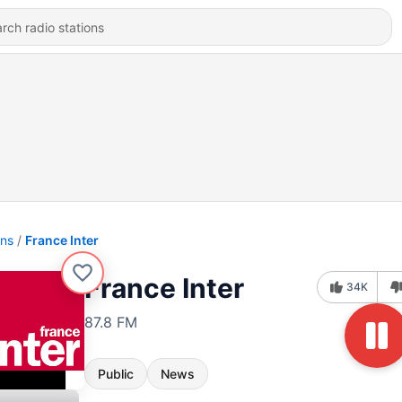
ons
France Inter
France Inter
34K
87.8 FM
Public
News