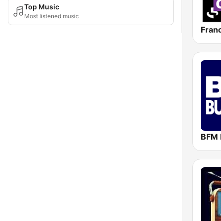
Top Music
Most listened music
Fran