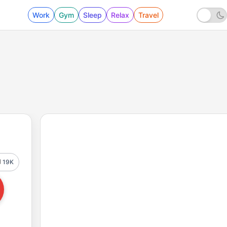
Work
Gym
Sleep
Relax
Travel
19K