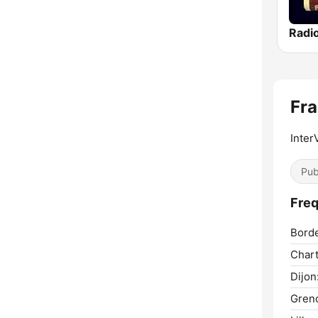
Radi
Fra
Inter
Pub
Freq
Bord
Chart
Dijon
Greno