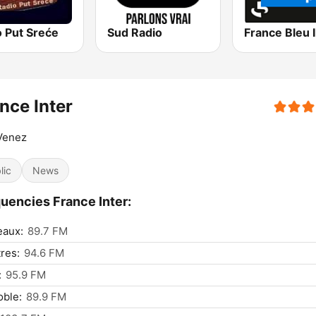
o Put Sreće
Sud Radio
nce Inter
Venez
lic
News
uencies France Inter:
eaux:
89.7 FM
res:
94.6 FM
:
95.9 FM
ble:
89.9 FM