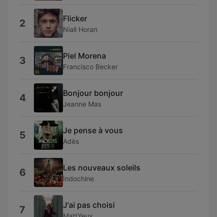
Flicker
2
Niall Horan
Piel Morena
3
Francisco Becker
Bonjour bonjour
4
Jeanne Mas
Je pense à vous
5
Adès
Les nouveaux soleils
6
Indochine
J'ai pas choisi
7
MattYeux