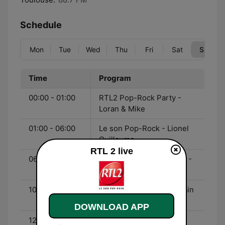
Schedule
Mon
Tue
Wed
Thu
Fri
Sat
Sun
Time
Program
00:00 - 01:00
RTL2 Pop-Rock Party -
Loran & Mike
01:00 - 06:00
Le son Pop-Rock - Lionel
Guillaume
RTL 2 live
06:00 - 10:00
L'Expresso du Week-end -
Sylvain Alexis
10:00 - 12:00
Le Son Pop-Rock - Sylvain
Alexis
DOWNLOAD APP
12:00 - 18:00
Le son Pop-Rock - Yann