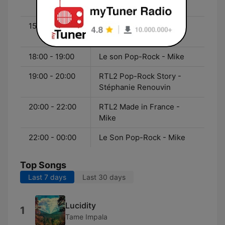
Fontaine
15:00 - 19:00
Le Son Pop-Rock - Yann
Fontaine
18:00 - 19:00
Le son Pop-Rock - Mike
19:00 - 20:00
RTL2 Pop-Rock Story -
Stéphanie Renouvin
20:00 - 22:00
RTL2 Made in France -
Mike
22:00 - 00:00
Le Son Pop-Rock - Mike
Top Songs
Last 7 days
Last 30 days
Lucidity
1
Tame Impala