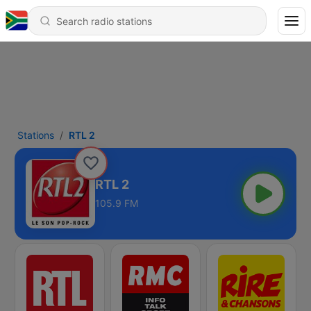
Stations
RTL 2
RTL 2
105.9 FM