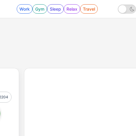
Work
Gym
Sleep
Relax
Travel
2204