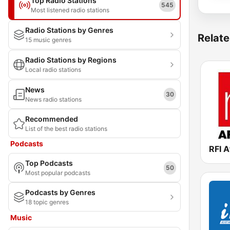
Top Radio Stations
545
Most listened radio stations
Radio Stations by Genres
Relate
15 music genres
Radio Stations by Regions
Local radio stations
News
30
News radio stations
Recommended
List of the best radio stations
Podcasts
RFI A
Top Podcasts
50
Most popular podcasts
Podcasts by Genres
18 topic genres
Music