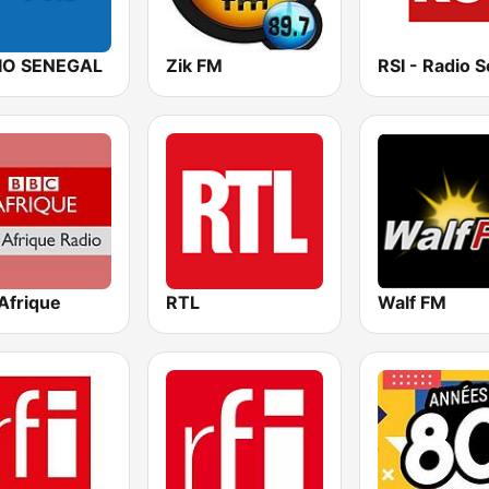
IO SENEGAL
Zik FM
Afrique
RTL
Walf FM