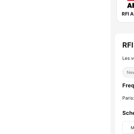
RFI A
RF
Les 
Ne
Freq
Paris
Sch
M