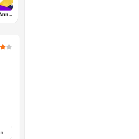
Impact FM - Années 80
un