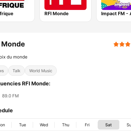
frique
RFI Monde
I Monde
voix du monde
ws
Talk
World Music
uencies RFI Monde:
:
89.0 FM
edule
on
Tue
Wed
Thu
Fri
Sat
S