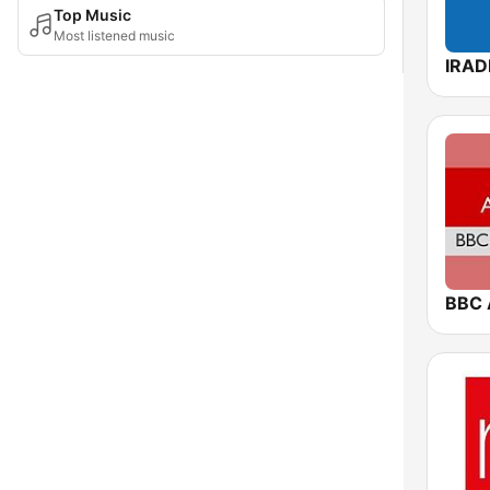
Top Music
Most listened music
IRAD
BBC 