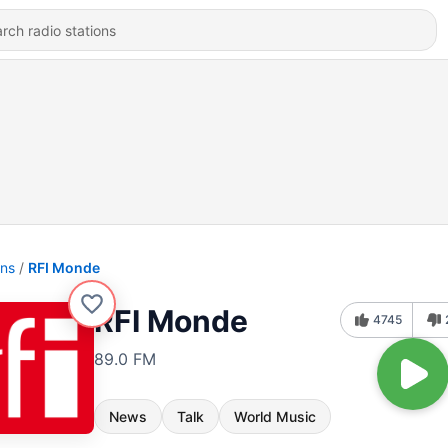
ons
RFI Monde
RFI Monde
4745
89.0 FM
News
Talk
World Music