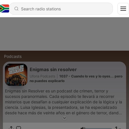
Podcasts
Enigmas sin resolver
Uforia Podcasts
|
1037 - Cuando lo ves y lo oyes... pero
no puedes explicarlo
Enigmas sin Resolver es un podcast de crimen, terror y
sucesos paranormales. Cada episodio te llevará a recorrer
misterios que desafían a cualquier explicación de la lógica y la
ciencia. Luisa Iglesias, la presentadora, se ha especializado
desde hace más de veinte años en el género de terror, dando
conferencias por todo México y Centroamérica. Fernando
Santamaría, copresentador, es experto en psicofonías. ¿Estás
1