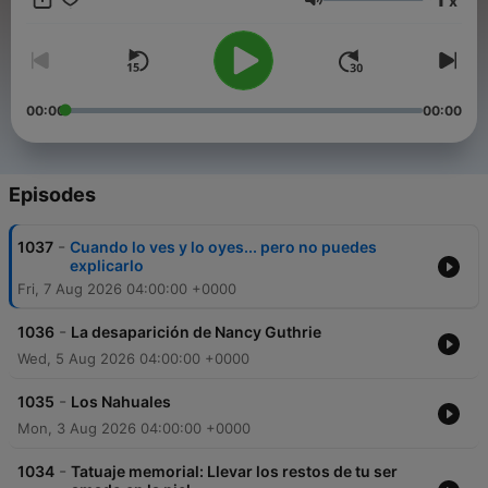
x
listo para ayudarlos a resolver estos misterios? #SoyEnigmático
Volume
00:00
00:00
Episodes
-
1037
Cuando lo ves y lo oyes... pero no puedes
explicarlo
Fri, 7 Aug 2026 04:00:00 +0000
-
1036
La desaparición de Nancy Guthrie
Wed, 5 Aug 2026 04:00:00 +0000
-
1035
Los Nahuales
Mon, 3 Aug 2026 04:00:00 +0000
-
1034
Tatuaje memorial: Llevar los restos de tu ser