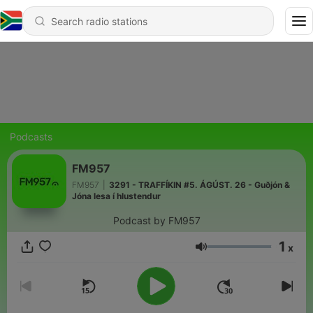
Podcasts
FM957
FM957
|
3291 - TRAFFÍKIN #5. ÁGÚST. 26 - Guðjón &
Jóna lesa í hlustendur
Podcast by FM957
1
x
Volume