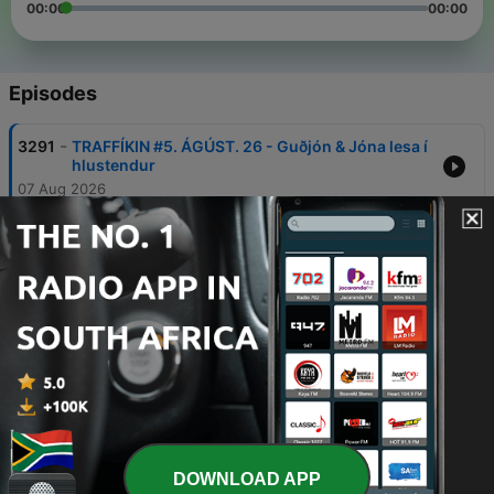
00:00
00:00
Episodes
-
3291
TRAFFÍKIN #5. ÁGÚST. 26 - Guðjón & Jóna lesa í
hlustendur
07 Aug 2026
-
3290
Brennslan - 7. ágúst 2026
07 Aug 2026
-
3289
Brennslan - 6. ágúst 2026
06 Aug 2026
-
3288
TRAFFÍKIN #4. ÁGÚST. 26 - Ætlar Spænskur
maður að berja Guðjón?
06 Aug 2026
-
3287
TRAFFÍKIN #ÞJÓÐHÁTÍÐAR ÞÁTTUR 2026
DOWNLOAD APP
05 Aug 2026