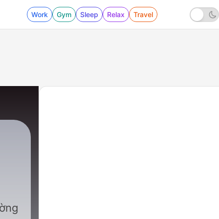
Work
Gym
Sleep
Relax
Travel
ường