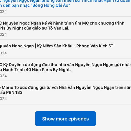
 Nguyễn Ngọc Ngạn phỏng vấn thiền sư Thích Nhất Hạnh từ đoản
n đến bạn nhạc "Bông Hồng Cài Áo"
2024
 Nguyễn Ngọc Ngạn kể về hành trình tìm MC cho chương trình
ris By Night của giáo sư Tô Văn Lai.
2024
uyễn Ngọc Ngạn | Kỷ Niệm Sân Khấu - Phỏng Vấn Kịch Sĩ
2024
C Kỳ Duyên xúc động đọc thư nhà văn Nguyễn Ngọc Ngạn gửi nhâ
p Hành Trình 40 Năm Paris By Night.
2024
 Marie Tô xúc động giã từ với Nhà Văn Nguyễn Ngọc Ngạn trên sâ
ấu PBN 133
2024
Show more episodes