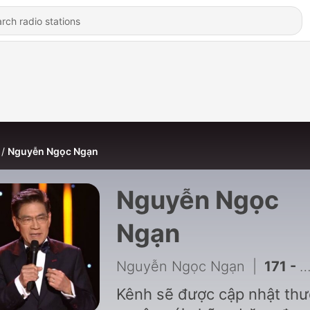
Nguyễn Ngọc Ngạn
Nguyễn Ngọc
Ngạn
Nguyễn Ngọc Ngạn
|
171 - MC Nguyễn Ngọc Ngạn phỏng vấn thiền sư Thích Nhất Hạnh từ đoản văn đến bạn nhạc "Bông Hồng Cài Áo"
Kênh sẽ được cập nhật th