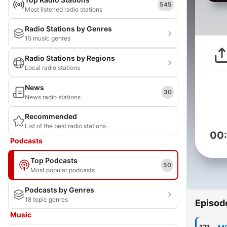
545
Most listened radio stations
Radio Stations by Genres
15 music genres
Radio Stations by Regions
Local radio stations
News
30
News radio stations
Recommended
List of the best radio stations
00
Podcasts
Top Podcasts
50
Most popular podcasts
Podcasts by Genres
18 topic genres
Episod
Music