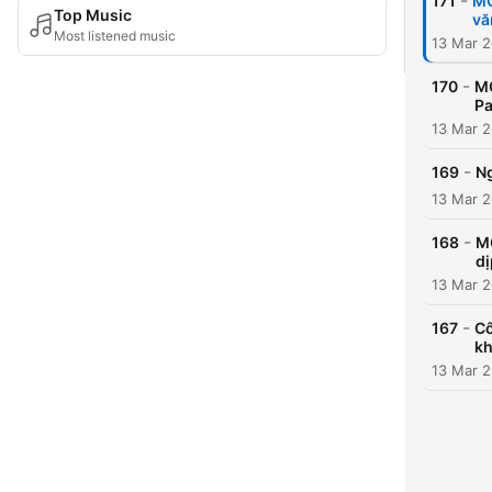
-
171
MC
Top Music
vă
Most listened music
13 Mar 
-
170
MC
Pa
13 Mar 
-
169
Ng
13 Mar 
-
168
M
dị
13 Mar 
-
167
Cô
kh
13 Mar 