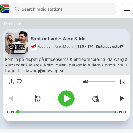
Podcasts
Sånt är livet – Alex & Ida
Podplay | Panc Media
|
180 - 174. Sista avsnittet?
Kom in på djupet på influenserna & entreprenörerna Ida Warg &
Alexander Pärleros. Rolig, galen, personlig & lärorik podd. Maila
frågor till idawarg@idawarg.se
1
x
Volume
00:00
00:00