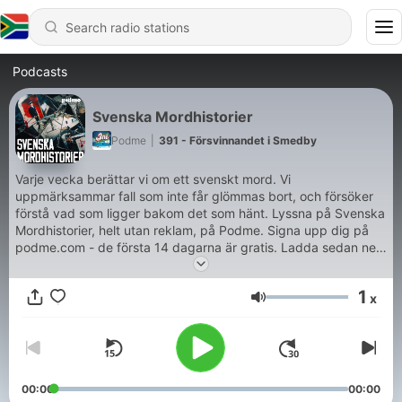
Podcasts
Svenska Mordhistorier
Podme
|
391 - Försvinnandet i Smedby
Varje vecka berättar vi om ett svenskt mord. Vi
uppmärksammar fall som inte får glömmas bort, och försöker
förstå vad som ligger bakom det som hänt. Lyssna på Svenska
Mordhistorier, helt utan reklam, på Podme. Signa upp dig på
podme.com - de första 14 dagarna är gratis. Ladda sedan ner
Podme-appen i Appstore eller Google Play.
1
x
Volume
00:00
00:00