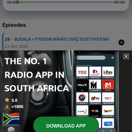
00:00
00:00
Episodes
-
29
BUDALA • FYODOR MİHAYLOVİÇ DOSTOYEVSKI
22 Dec 2025
-
28
Demiryolu Hikayecileri Bir Rüya • Oğuz Atay
06 Dec 2025
-
26
İnsanın Anlam Arayışı • Viktor Frankl
02 Dec 2025
-
25
İlber ORTAYLI - Bir Ömür Nasıl Yaşanır? (1.Bölüm)
07 Aug 2022
-
24
William SHAKESPEARE - Kaybettiğin Yerde
Bekleme (şiir)
DOWNLOAD APP
24 Jul 2022