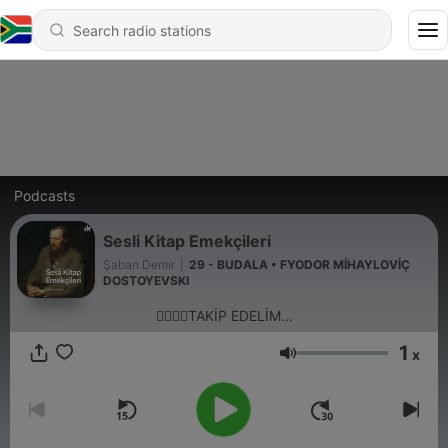
Podcasts
Sesli Kitap Emekçileri
Şaban Demir
|
29 - BUDALA • FYODOR MİHAYLOVİÇ
DOSTOYEVSKI
👆🏻☝🏻TAKİP EDELİM…
1
x
Volume