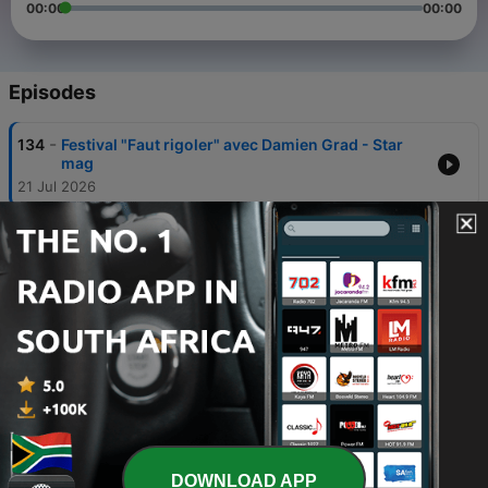
00:00
00:00
Episodes
-
134
Festival "Faut rigoler" avec Damien Grad - Star
mag
21 Jul 2026
-
133
Festival Remp'Arts avec Eric Fanino - Star Mag
21 Jul 2026
-
132
Festival de Néoules avec le programmateur - Star
mag
16 Jul 2026
-
131
Le choc des gladiateurs avec Marc Notari - Star
mag
16 Jul 2026
-
130
Défilé militaire du 14 juillet à Marseille - Star mag
DOWNLOAD APP