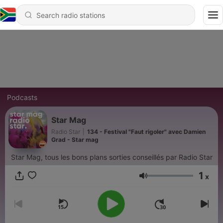
Podcasts
Star Mag
Radio Star
|
134 - Festival "Faut rigoler" avec Damien
Grad - Star mag
Star Mag, tous les bons plans sorties conseillés par Radio Star
1
x
Volume